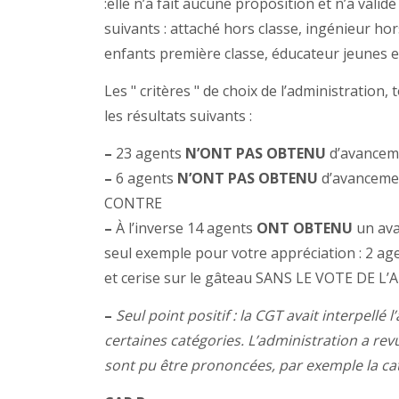
:elle n’a fait aucune proposition et n’a val
suivants : attaché hors classe, ingénieur ho
enfants première classe, éducateur jeunes e
Les " critères " de choix de l’administratio
les résultats suivants :
–
23 agents
N’ONT PAS OBTENU
d’avancem
–
6 agents
N’ONT PAS OBTENU
d’avanceme
CONTRE
–
À l’inverse 14 agents
ONT OBTENU
un ava
seul exemple pour votre appréciation : 2 a
et cerise sur le gâteau SANS LE VOTE DE L
–
Seul point positif : la CGT avait interpell
certaines catégories. L’administration a r
sont pu être prononcées, par exemple la ca