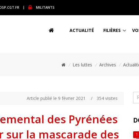
DSP.CGT.FR
|
MILITANTS
ACTUALITÉ
FILIÈRES
VO
/
Les luttes
/
Archives
/
Actuali
Article publié le 9 février 2021
/
354 visites
temental des Pyrénées
D
r sur la mascarade des
1