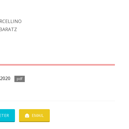
FORCELLINO
ABARATZ
 2020
pdf
ETER
EMAIL