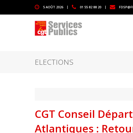
1111
5 AOÛT 2026
|
01 55 82 88 20
|
FDSP@F
ELECTIONS
CGT Conseil Dépar
Atlantiques : Retou