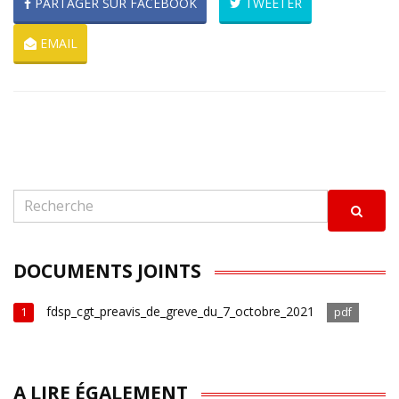
PARTAGER SUR FACEBOOK
TWEETER
EMAIL
DOCUMENTS JOINTS
fdsp_cgt_preavis_de_greve_du_7_octobre_2021
1
pdf
A LIRE ÉGALEMENT