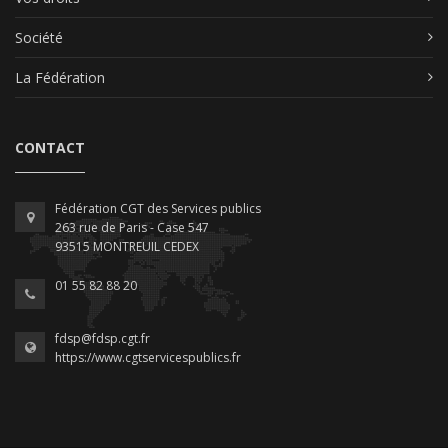
Société
La Fédération
CONTACT
Fédération CGT des Services publics
263 rue de Paris - Case 547
93515 MONTREUIL CEDEX
01 55 82 88 20
fdsp@fdsp.cgt.fr
https://www.cgtservicespublics.fr