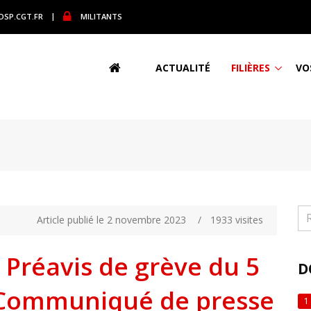
DSP.CGT.FR
|
MILITANTS
ACTUALITÉ
FILIÈRES
VO
Article publié le 2 novembre 2023
/
1933 visites
 Préavis de grève du 5
D
 Communiqué de presse
1