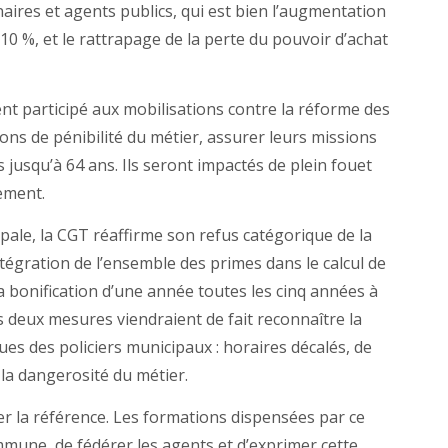
ires et agents publics, qui est bien l’augmentation
0 %, et le rattrapage de la perte du pouvoir d’achat
nt participé aux mobilisations contre la réforme des
ions de pénibilité du métier, assurer leurs missions
usqu’à 64 ans. Ils seront impactés de plein fouet
ement.
pale, la CGT réaffirme son refus catégorique de la
tégration de l’ensemble des primes dans le calcul de
la bonification d’une année toutes les cinq années à
es deux mesures viendraient de fait reconnaître la
iques des policiers municipaux : horaires décalés, de
de la dangerosité du métier.
er la référence. Les formations dispensées par ce
mune, de fédérer les agents et d’exprimer cette