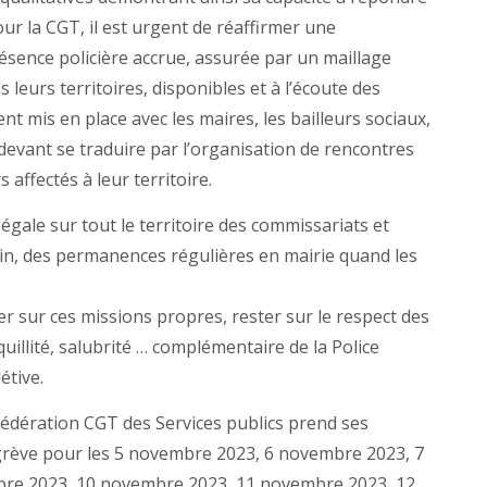
our la CGT, il est urgent de réaffirmer une
ésence policière accrue, assurée par un maillage
 leurs territoires, disponibles et à l’écoute des
t mis en place avec les maires, les bailleurs sociaux,
 devant se traduire par l’organisation de rencontres
 affectés à leur territoire.
n égale sur tout le territoire des commissariats et
in, des permanences régulières en mairie quand les
er sur ces missions propres, rester sur le respect des
uillité, salubrité … complémentaire de la Police
étive.
 fédération CGT des Services publics prend ses
grève pour les 5 novembre 2023, 6 novembre 2023, 7
re 2023, 10 novembre 2023, 11 novembre 2023, 12