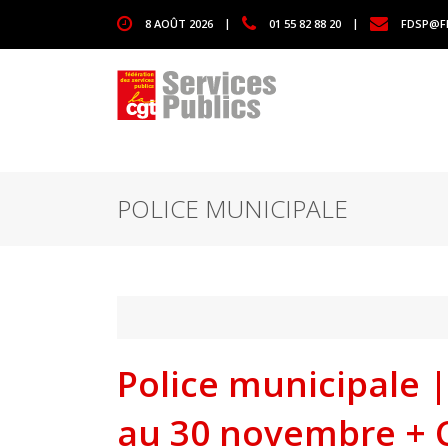
1111
8 AOÛT 2026
|
01 55 82 88 20
|
FDSP@F
POLICE MUNICIPALE
Police municipale |
au 30 novembre +