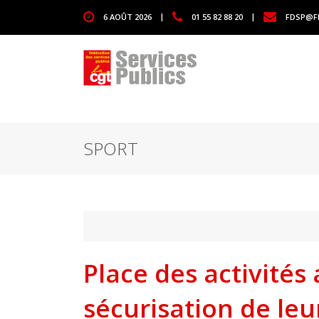
1111
6 AOÛT 2026
|
01 55 82 88 20
|
FDSP@F
SPORT
Place des activités
sécurisation de le