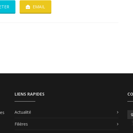
ETER
EMAIL
LIENS RAPIDES
C
Actualité
les
Filières