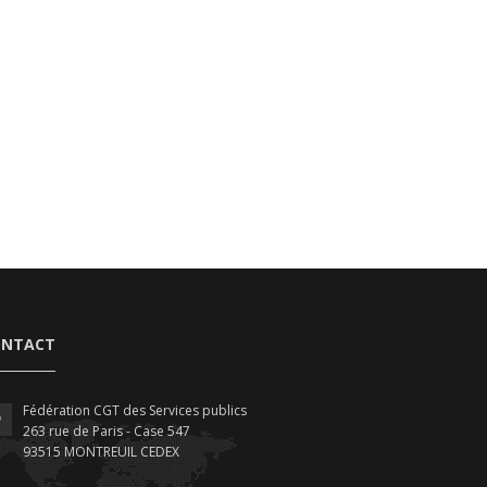
ONTACT
Fédération CGT des Services publics
263 rue de Paris - Case 547
93515 MONTREUIL CEDEX