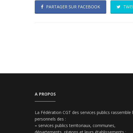
PARTAGER SUR FACEBOOK
TWE
A PROPOS
La Fédération CGT des services publics rassemble 
personnels des :
–
services publics territoriaux, communes,
départements, régions et leurs établissements ;