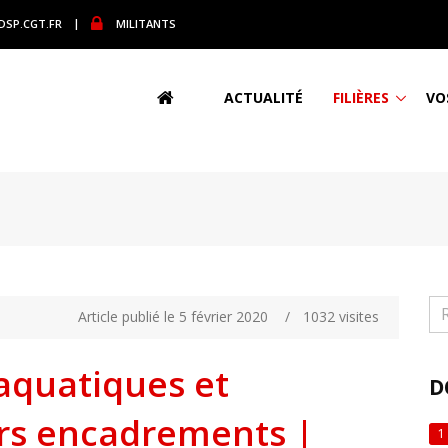
DSP.CGT.FR
|
MILITANTS
ACTUALITÉ
FILIÈRES
VO
Article publié le 5 février 2020
/
1032 visites
 aquatiques et
D
urs encadrements |
1