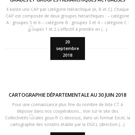
Il existe une CAP par catégorie hiérarchique (A, B et C). Chaque
CAP est composée de deux groupes hiérarchiques : – catégorie
A : groupes 5 et 6 – catégorie B : groupes 3 et 4 – catégorie C :
groupes 1 et 2 L’effectif à prendre en (…)
20
septembre
2018
CARTOGRAPHIE DÉPARTEMENTALE AU 30 JUIN 2018
Pour une connaissance plus fine du nombre de liste CT à
déposer dans nos coopérations... Voir sur le site des
Collectivités-locales gouv.fr Ci-dessous, dans un format Excel, la
cartographie des scrutins établie par la DGCL (direction (…)