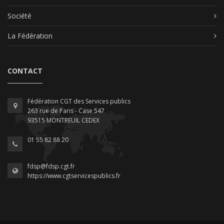
Société
La Fédération
CONTACT
Fédération CGT des Services publics
263 rue de Paris - Case 547
93515 MONTREUIL CEDEX
01 55 82 88 20
fdsp@fdsp.cgt.fr
https://www.cgtservicespublics.fr