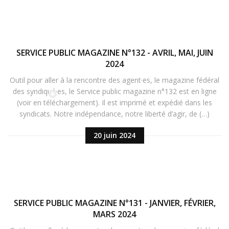
SERVICE PUBLIC MAGAZINE N°132 - AVRIL, MAI, JUIN
2024
Outil pour aller à la rencontre des agent·es, le magazine fédéral
des syndiqué·es, le Service public magazine n°132 est en ligne
(voir en téléchargement). Il est imprimé et expédié dans les
syndicats. Notre indépendance, notre liberté d’agir, de (…)
20 juin 2024
SERVICE PUBLIC MAGAZINE N°131 - JANVIER, FÉVRIER,
MARS 2024