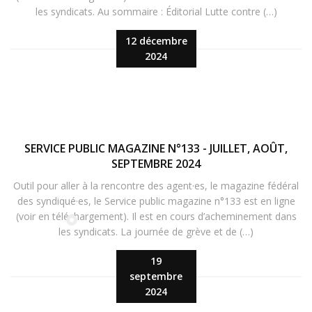
les syndicats. Au sommaire : Éditorial Lutte contre (…)
12 décembre
2024
SERVICE PUBLIC MAGAZINE N°133 - JUILLET, AOÛT,
SEPTEMBRE 2024
Outil pour aller à la rencontre des agent·es, le magazine fédéral
des syndiqué·es, le Service public magazine n°133 est en ligne
(voir en téléchargement). Il est en cours d’acheminement dans
les syndicats. La journée de grève et de (…)
19
septembre
2024