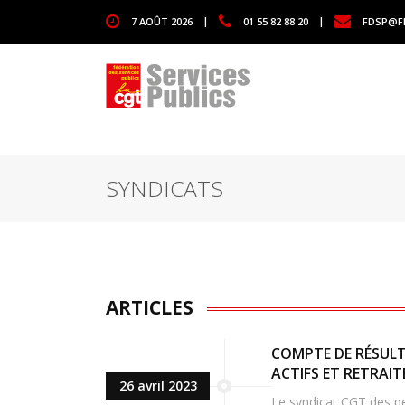
1111
7 AOÛT 2026
|
01 55 82 88 20
|
FDSP@F
SYNDICATS
ARTICLES
COMPTE DE RÉSULT
ACTIFS ET RETRAI
26 avril 2023
Le syndicat CGT des pe