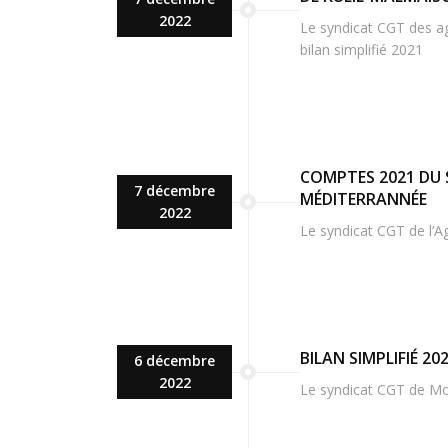
2022
Le syndicat CGT des age
bilan simplifié 2021
COMPTES 2021 DU 
7 décembre
MÉDITERRANNÉE
2022
Le syndicat CGT de l’
BILAN SIMPLIFIÉ 2
6 décembre
2022
Le syndicat CGT de Mou