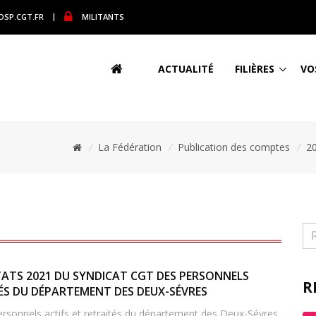
DSP.CGT.FR
|
MILITANTS
ACTUALITÉ
FILIÈRES
VO
/
La Fédération
/
Publication des comptes
/
2
ATS 2021 DU SYNDICAT CGT DES PERSONNELS
R
TÉS DU DÉPARTEMENT DES DEUX-SÉVRES
rsonnels actifs et retraités du département des Deux-Sévres