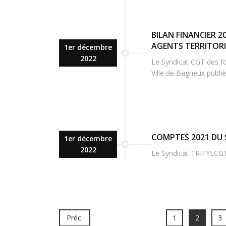
BILAN FINANCIER 
AGENTS TERRITORIA
1er décembre
2022
Le Syndicat CGT des fon
Ville de Bagneux publi
COMPTES 2021 DU 
1er décembre
2022
Le Syndicat TRIFYLCGT
Préc.
1
2
3