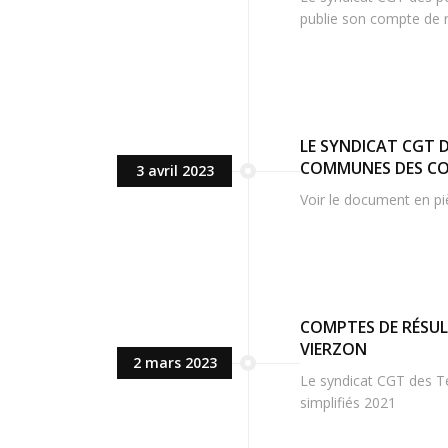
publie son compte de r
LE SYNDICAT CGT 
COMMUNES DES COË
3 avril 2023
Voir le document en pi
COMPTES DE RÉSULT
VIERZON
2 mars 2023
Le syndicat CGT des Te
simplifiés 2021