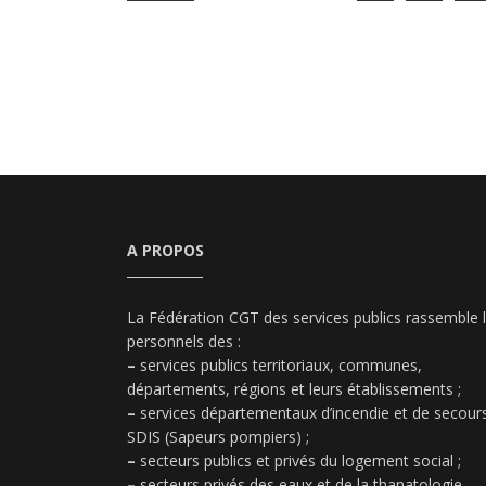
A PROPOS
La Fédération CGT des services publics rassemble 
personnels des :
–
services publics territoriaux, communes,
départements, régions et leurs établissements ;
–
services départementaux d’incendie et de secours
SDIS (Sapeurs pompiers) ;
–
secteurs publics et privés du logement social ;
–
secteurs privés des eaux et de la thanatologie