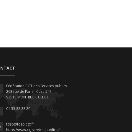
ONTACT
Fédération CGT des Services publics
263 rue de Paris - Case 547
93515 MONTREUIL CEDEX
01 55 82 88 20
fdsp@fdsp.cgt.fr
https://www.cgtservicespublics.fr