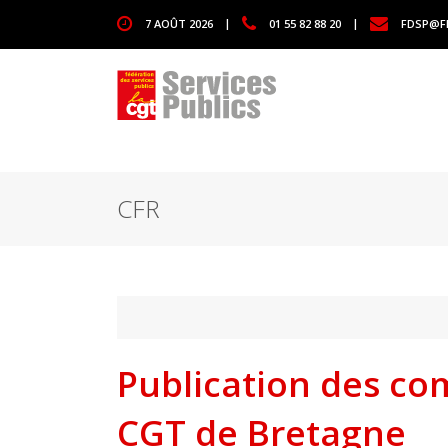
1111
7 AOÛT 2026
|
01 55 82 88 20
|
FDSP@F
CFR
Publication des co
CGT de Bretagne