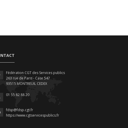
ONTACT
Fédération CGT des Services publics
263 rue de Paris - Case 547
93515 MONTREUIL CEDEX
01 55 82 88 20
fdsp@fdsp.cgt.fr
https://www.cgtservicespublics.fr