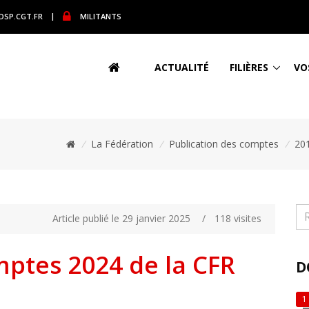
DSP.CGT.FR
|
MILITANTS
ACTUALITÉ
FILIÈRES
VO
/
La Fédération
/
Publication des comptes
/
20
Article publié le 29 janvier 2025
/
118 visites
mptes 2024 de la CFR
D
1