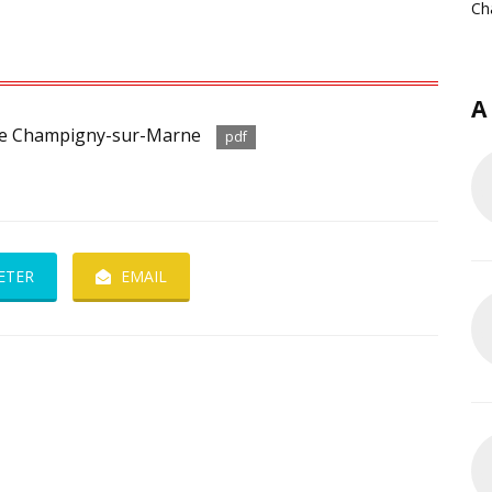
Ch
A
x de Champigny-sur-Marne
pdf
ETER
EMAIL