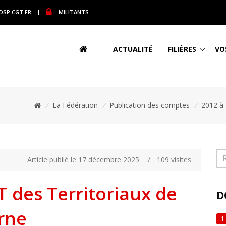
DSP.CGT.FR
|
MILITANTS
ACTUALITÉ
FILIÈRES
VO
/
La Fédération
/
Publication des comptes
/
2012 à
Article publié le 17 décembre 2025
/
109 visites
T des Territoriaux de
D
rne
1