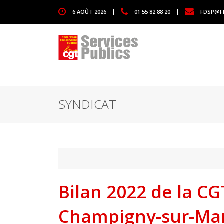
1111
6 AOÛT 2026
|
01 55 82 88 20
|
FDSP@F
SYNDICAT
Bilan 2022 de la CG
Champigny-sur-Ma