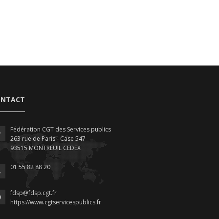
ONTACT
Fédération CGT des Services publics
263 rue de Paris - Case 547
93515 MONTREUIL CEDEX
01 55 82 88 20
fdsp@fdsp.cgt.fr
https://www.cgtservicespublics.fr