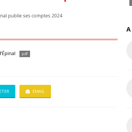
pinal publie ses comptes 2024
A
d’Épinal
pdf
ETER
EMAIL