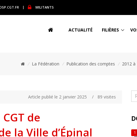
DSP.CGT.FR
|
MILITANTS
ACTUALITÉ
FILIÈRES
VO
/
La Fédération
/
Publication des comptes
/
2012 à
Article publié le 2 janvier 2025
/
89 visites
a CGT de
D
e la Ville d’Épinal
1