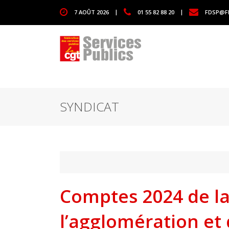
1111
7 AOÛT 2026
|
01 55 82 88 20
|
FDSP@F
SYNDICAT
Comptes 2024 de l
l’agglomération et d