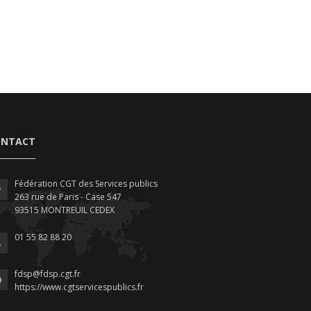
ONTACT
Fédération CGT des Services publics
263 rue de Paris - Case 547
93515 MONTREUIL CEDEX
01 55 82 88 20
fdsp@fdsp.cgt.fr
https://www.cgtservicespublics.fr