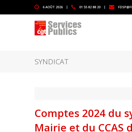
1111
6 AOÛT 2026
|
01 55 82 88 20
|
FDSP@F
SYNDICAT
Comptes 2024 du sy
Mairie et du CCAS 