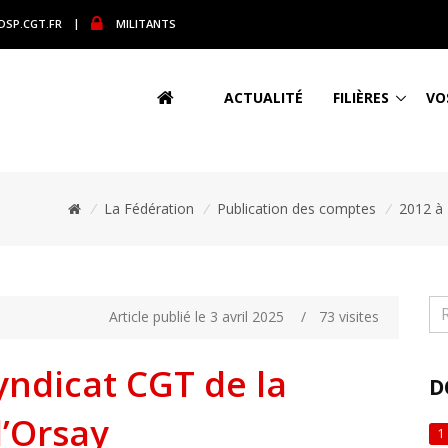
DSP.CGT.FR
|
MILITANTS
ACTUALITÉ
FILIÈRES
VO
/
La Fédération
/
Publication des comptes
/
2012 à
Article publié le 3 avril 2025
/
73 visites
ndicat CGT de la
D
d’Orsay
1