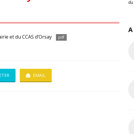
du
A
irie et du CCAS d’Orsay
pdf
ETER
EMAIL