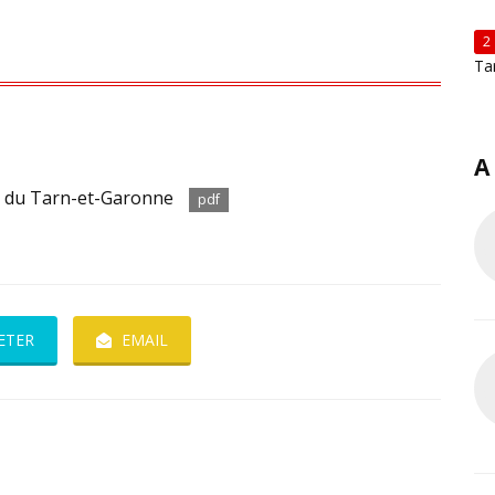
2
Ta
A
T du Tarn-et-Garonne
pdf
ETER
EMAIL