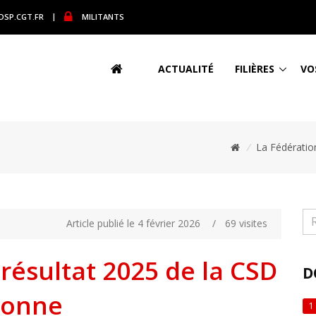
DSP.CGT.FR
|
MILITANTS
ACTUALITÉ
FILIÈRES
VO
/
La Fédératio
Article publié le 4 février 2026
/
69 visites
résultat 2025 de la CSD
D
ronne
1