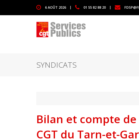
1111
6 AOÛT 2026
|
01 55 82 88 20
|
FDSP@F
SYNDICATS
Bilan et compte de 
CGT du Tarn-et-Ga