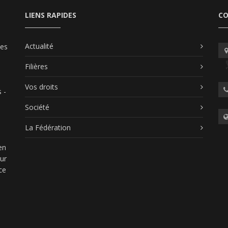
LIENS RAPIDES
C
Actualité
les
Filières
Vos droits
 -
Société
La Fédération
en
our
ce