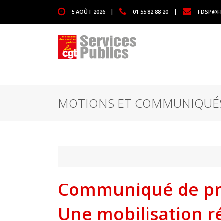
1111
5 AOÛT 2026
|
01 55 82 88 20
|
FDSP@F
MOTIONS ET COMMUNIQUÉ
Communiqué de pres
Une mobilisation r