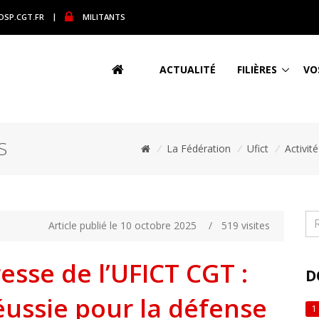
DSP.CGT.FR
|
MILITANTS
ACTUALITÉ
FILIÈRES
VO
S
/
La Fédération
/
Ufict
/
Activit
Article publié le 10 octobre 2025
/
519 visites
se de l’UFICT CGT :
D
éussie pour la défense
1