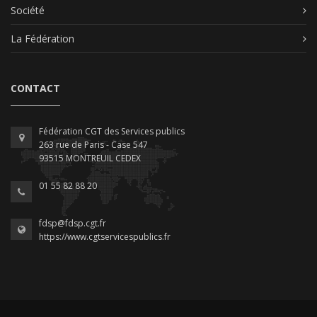
Société
La Fédération
CONTACT
Fédération CGT des Services publics
263 rue de Paris - Case 547
93515 MONTREUIL CEDEX
01 55 82 88 20
fdsp@fdsp.cgt.fr
https://www.cgtservicespublics.fr