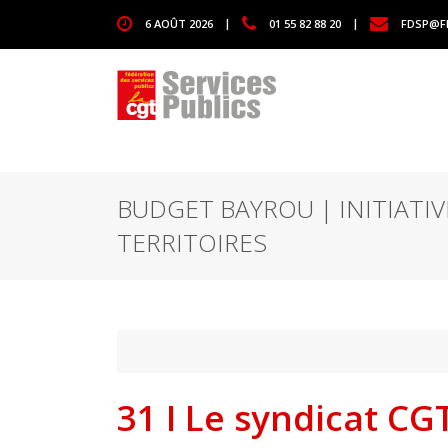
1111
6 AOÛT 2026
|
01 55 82 88 20
|
FDSP@F
BUDGET BAYROU | INITIATIV
TERRITOIRES
31 I Le syndicat CG