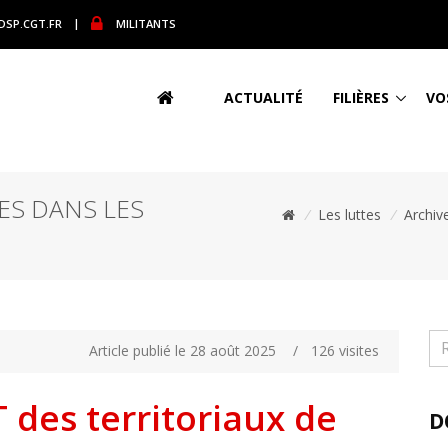
DSP.CGT.FR
|
MILITANTS
ACTUALITÉ
FILIÈRES
VO
ES DANS LES
/
Les luttes
/
Archiv
Article publié le 28 août 2025
/
126 visites
T des territoriaux de
D