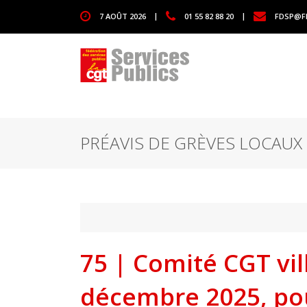
1111
7 AOÛT 2026
|
01 55 82 88 20
|
FDSP@F
PRÉAVIS DE GRÈVES LOCAUX
75 | Comité CGT vill
décembre 2025, pou