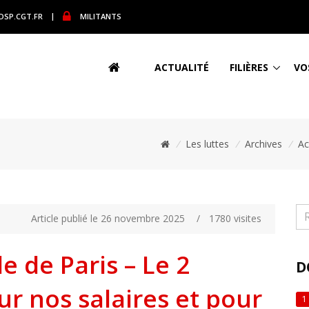
DSP.CGT.FR
|
MILITANTS
ACTUALITÉ
FILIÈRES
VO
/
Les luttes
/
Archives
/
Ac
Article publié le 26 novembre 2025
/
1780 visites
e de Paris – Le 2
D
r nos salaires et pour
1