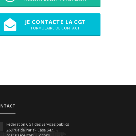
JE CONTACTE LA CGT
FORMULAIRE DE CONTACT
ONTACT
Fédération CGT des Services publics
263 rue de Paris - Case 547
93515 MONTREUIL CEDEX