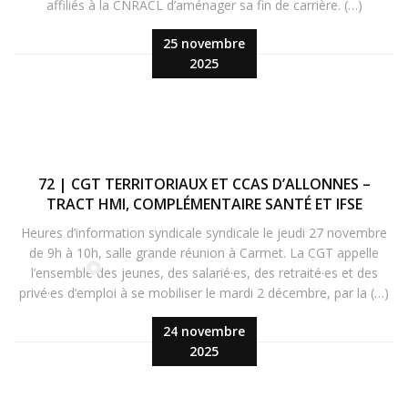
affiliés à la CNRACL d’aménager sa fin de carrière. (…)
25 novembre
2025
72 | CGT TERRITORIAUX ET CCAS D’ALLONNES –
TRACT HMI, COMPLÉMENTAIRE SANTÉ ET IFSE
Heures d’information syndicale syndicale le jeudi 27 novembre
de 9h à 10h, salle grande réunion à Carmet. La CGT appelle
l’ensemble des jeunes, des salarié·es, des retraité·es et des
privé·es d’emploi à se mobiliser le mardi 2 décembre, par la (…)
24 novembre
2025