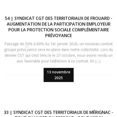
54 | SYNDICAT CGT DES TERRITORIAUX DE FROUARD -
AUGMENTATION DE LA PARTICIPATION EMPLOYEUR
POUR LA PROTECTION SOCIALE COMPLÉMENTAIRE
PRÉVOYANCE
Passage de 50% à 60% Au 1er janvier 2026, un nouveau contrat
groupe prévoyance sera en place dans notre collectivité. Lors du
dernier CST qui s’est tenu le le 27 octobre, nous avons rendu un
avis favorable pour l’adhésion à ce contrat. En (…)
13 novembre
2025
33 | SYNDICAT CGT DES TERRITORIAUX DE MÉRIGNAC -