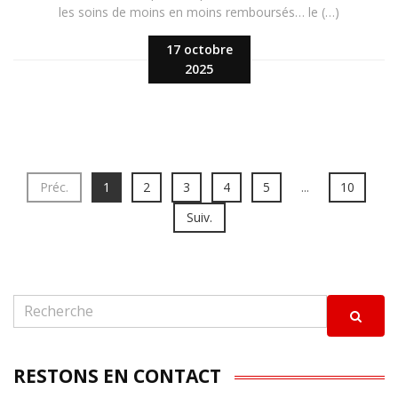
les soins de moins en moins remboursés… le (…)
17 octobre
2025
Préc.
1
2
3
4
5
...
10
Suiv.
RESTONS EN CONTACT