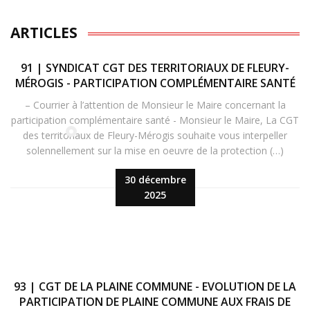
ARTICLES
91 | SYNDICAT CGT DES TERRITORIAUX DE FLEURY-
MÉROGIS - PARTICIPATION COMPLÉMENTAIRE SANTÉ
– Courrier à l’attention de Monsieur le Maire concernant la
participation complémentaire santé - Monsieur le Maire, La CGT
des territoriaux de Fleury-Mérogis souhaite vous interpeller
solennellement sur la mise en oeuvre de la protection (…)
30 décembre
2025
93 | CGT DE LA PLAINE COMMUNE - EVOLUTION DE LA
PARTICIPATION DE PLAINE COMMUNE AUX FRAIS DE