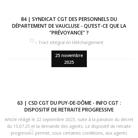
84 | SYNDICAT CGT DES PERSONNELS DU
DÉPARTEMENT DE VAUCLUSE - QU’EST-CE QUE LA
"PRÉVOYANCE" ?
– Tract intégral en téléchargement
25 novembre
2025
63 | CSD CGT DU PUY-DE-DÔME - INFO CGT :
DISPOSITIF DE RETRAITE PROGRESSIVE
Article rédigé le 22 septembre 2025, suite à la parution du décret
du 15.07.25 et la demande des agents. Le dispositif de retraite
progressive permet, sous certaines conditions, aux agents