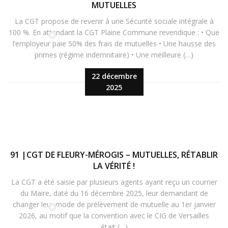
MUTUELLES
La CGT propose de revenir à une Sécurité sociale intégrale à
100 %. En attendant la CGT Plaine Commune revendique : • Que
l’employeur paie 50% des frais de mutuelles • Une hausse des
primes (régime indemnitaire) • Une meilleure (…)
22 décembre
2025
91 |CGT DE FLEURY-MÉROGIS – MUTUELLES, RÉTABLIR
LA VÉRITÉ !
La CGT a été saisie par plusieurs agents ayant reçu un courrier
du Maire, daté du 16 décembre 2025, leur demandant de
changer leur mode de prélèvement de mutuelle au 1er janvier
2026, au motif que la convention avec le CIG de Versailles
était (…)