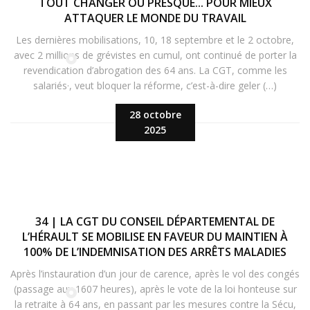
TOUT CHANGER OU PRESQUE... POUR MIEUX
ATTAQUER LE MONDE DU TRAVAIL
Les dernières mobilisations, 10, 18 septembre et le 2 octobre,
avec 2 millions de grévistes en cumul, ont continué de porter la
revendication d’abrogation des 64 ans. La CGT, comme les
salariés·, veut bloquer la réforme, c’est-à-dire geler (…)
28 octobre
2025
34 | LA CGT DU CONSEIL DÉPARTEMENTAL DE
L’HÉRAULT SE MOBILISE EN FAVEUR DU MAINTIEN À
100% DE L’INDEMNISATION DES ARRÊTS MALADIES
Après l’instauration d’un jour de carence, après le vol des congés
(passage aux 1607 heures), après le vote de la loi honteuse sur
la retraite à 64 ans, en passant par les mesures contre la Sécu,