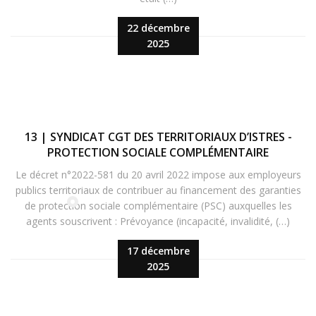
22 décembre
2025
13 | SYNDICAT CGT DES TERRITORIAUX D’ISTRES -
PROTECTION SOCIALE COMPLÉMENTAIRE
Le décret n°2022-581 du 20 avril 2022 impose aux employeurs
publics territoriaux de contribuer au financement des garanties
de protection sociale complémentaire (PSC) auxquelles les
agents souscrivent : Prévoyance (incapacité, invalidité, (…)
17 décembre
2025