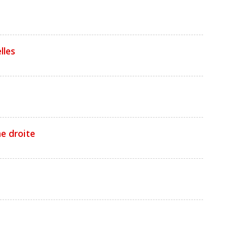
lles
me droite