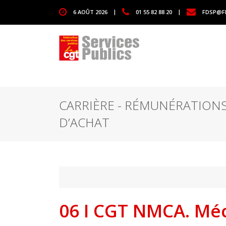
1111
6 AOÛT 2026
|
01 55 82 88 20
|
FDSP@F
CARRIÈRE - RÉMUNÉRATIONS
D’ACHAT
06 I CGT NMCA. Mé