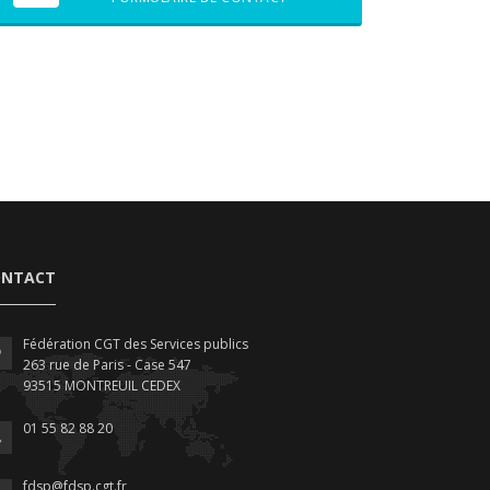
ONTACT
Fédération CGT des Services publics
263 rue de Paris - Case 547
93515 MONTREUIL CEDEX
01 55 82 88 20
fdsp@fdsp.cgt.fr