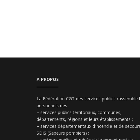
A PROPOS
La Fédération CGT des services publics rassemble 
personnels des :
–
services publics territoriaux, communes,
départements, régions et leurs établissements ;
–
services départementaux d’incendie et de secours
SDIS (Sapeurs pompiers) ;
–
secteurs publics et privés du logement social ;