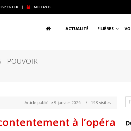
DSP.CGT.FR
|
MILITANTS
ACTUALITÉ
FILIÈRES
VO
 - POUVOIR
Article publié le 9 janvier 2026
/
193 visites
contentement à l’opéra
D