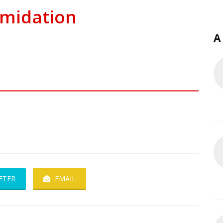
imidation
A
ETER
EMAIL