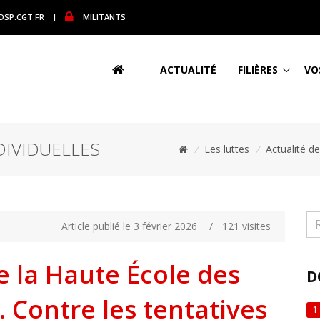
DSP.CGT.FR
|
MILITANTS
ACTUALITÉ
FILIÈRES
VO
DIVIDUELLES
/
Les luttes
/
Actualité d
Article publié le 3 février 2026
/
121 visites
e la Haute École des
D
. Contre les tentatives
1