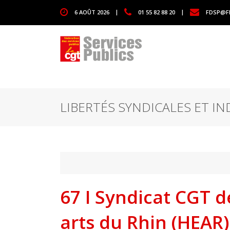
1111
6 AOÛT 2026
|
01 55 82 88 20
|
FDSP@F
LIBERTÉS SYNDICALES ET IN
67 I Syndicat CGT d
arts du Rhin (HEAR)