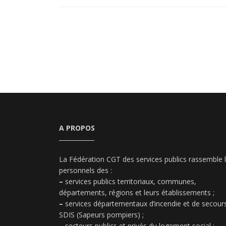
A PROPOS
La Fédération CGT des services publics rassemble 
personnels des :
–
services publics territoriaux, communes,
départements, régions et leurs établissements ;
–
services départementaux d’incendie et de secours
SDIS (Sapeurs pompiers) ;
–
secteurs publics et privés du logement social ;