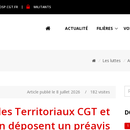
DSP.CGT.FR
|
MILITANTS
ACTUALITÉ
FILIÈRES
VO
/
Les luttes
/
A
Article publié le 8 juillet 2026
/
182 visites
des Territoriaux CGT et
D
n déposent un préavis
1