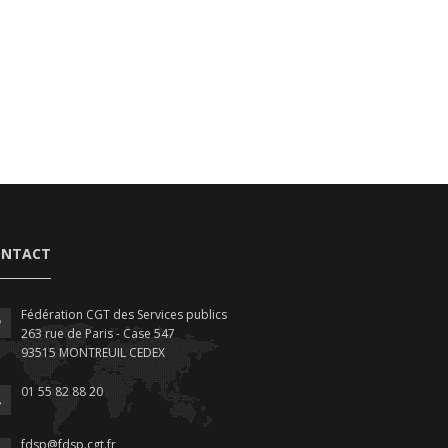
ONTACT
Fédération CGT des Services publics
263 rue de Paris - Case 547
93515 MONTREUIL CEDEX
01 55 82 88 20
fdsp@fdsp.cgt.fr