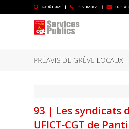
1111
6 AOÛT 2026
|
01 55 82 88 20
|
FDSP@F
PRÉAVIS DE GRÈVE LOCAUX
93 | Les syndicats 
UFICT-CGT de Panti