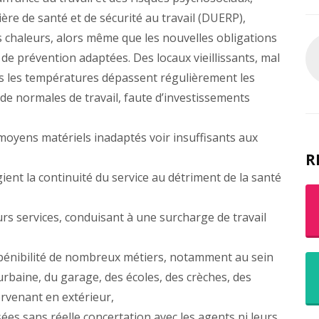
ère de santé et de sécurité au travail (DUERP),
 chaleurs, alors même que les nouvelles obligations
e prévention adaptées. Des locaux vieillissants, mal
els les températures dépassent régulièrement les
 de normales de travail, faute d’investissements
moyens matériels inadaptés voir insuffisants aux
R
gient la continuité du service au détriment de la santé
urs services, conduisant à une surcharge de travail
 pénibilité de nombreux métiers, notamment au sein
urbaine, du garage, des écoles, des crèches, des
ervenant en extérieur,
ées sans réelle concertation avec les agents ni leurs