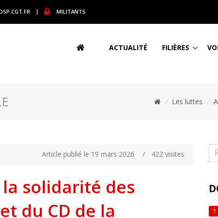
DSP.CGT.FR
|
MILITANTS
ACTUALITÉ
FILIÈRES
VO
LE
/
Les luttes
/
A
Article publié le 19 mars 2026
/
422 visites
la solidarité des
D
et du CD de la
1