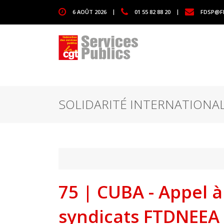
1111
6 AOÛT 2026
|
01 55 82 88 20
|
FDSP@F
SOLIDARITÉ INTERNATIONA
75 | CUBA - Appel à 
syndicats FTDNEEA 