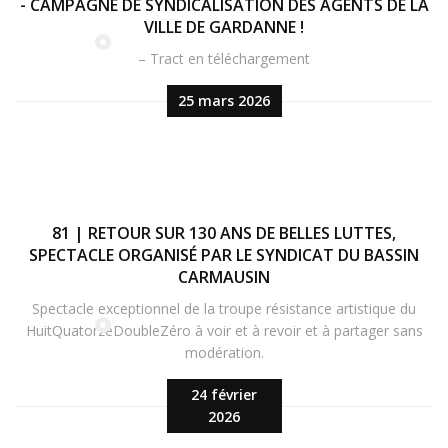
- CAMPAGNE DE SYNDICALISATION DES AGENTS DE LA
VILLE DE GARDANNE !
– Tract en téléchargement
25 mars 2026
81 | RETOUR SUR 130 ANS DE BELLES LUTTES,
SPECTACLE ORGANISÉ PAR LE SYNDICAT DU BASSIN
CARMAUSIN
Spectacle exceptionnel de la troupe résistance artistique du
HuitQuatorzeDoubleZéro à voir et à revoir et à partager sans
modération.
24 février
2026