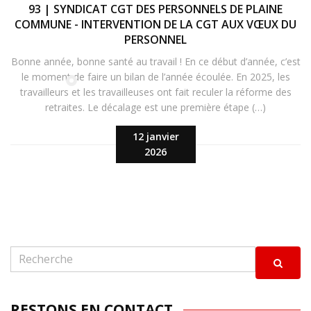
93 | SYNDICAT CGT DES PERSONNELS DE PLAINE
COMMUNE - INTERVENTION DE LA CGT AUX VŒUX DU
PERSONNEL
Bonne année, bonne santé au travail ! En ce début d’année, c’est
le moment de faire un bilan de l’année écoulée. En 2025, les
travailleurs et les travailleuses ont fait reculer la réforme des
retraites. Le décalage est une première étape (…)
12 janvier
2026
RESTONS EN CONTACT