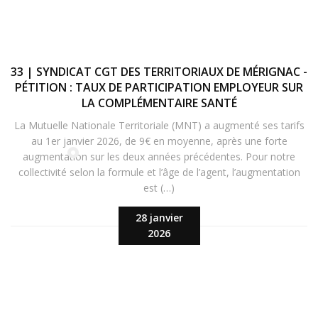
33 | SYNDICAT CGT DES TERRITORIAUX DE MÉRIGNAC -
PÉTITION : TAUX DE PARTICIPATION EMPLOYEUR SUR
LA COMPLÉMENTAIRE SANTÉ
La Mutuelle Nationale Territoriale (MNT) a augmenté ses tarifs
au 1er janvier 2026, de 9€ en moyenne, après une forte
augmentation sur les deux années précédentes. Pour notre
collectivité selon la formule et l’âge de l’agent, l’augmentation
est (…)
28 janvier
2026