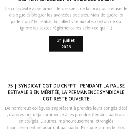
La collectivité aime brandir le « respect de la loi » pour refuser le
dialogue et bloquer les avancées sociales. Mais de quelle loi
parle-t-on ? En réalité, la collectivité adapte, contourne ou
ignore les textes réglementaires selon ce qui (…)
31 juillet
2026
75 | SYNDICAT CGT DU CNFPT - PENDANT LA PAUSE
ESTIVALE BIEN MÉRITÉE, LA PERMANENCE SYNDICALE
CGT RESTE OUVERTE
De nombreux collègues s’apprêtent à prendre leurs congés d’été
; d’autres ont déjà commencé à les prendre. Certains partiront
en congés. D’autres, malheureusement, étranglés
financièrement ne pourront pas partir. Plus que jamais le droit