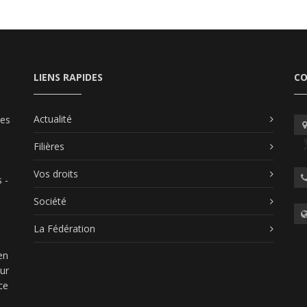
LIENS RAPIDES
C
Actualité
les
Filières
Vos droits
 -
Société
La Fédération
en
our
ce