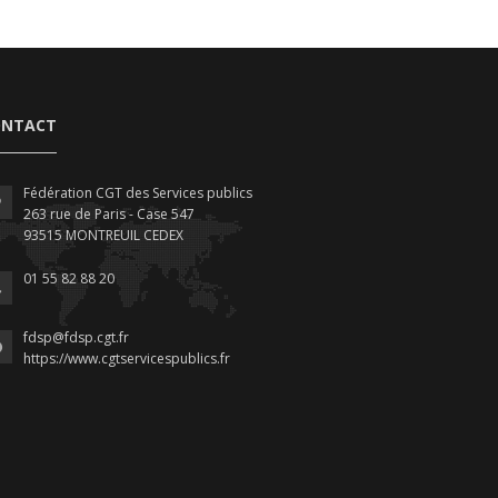
ONTACT
Fédération CGT des Services publics
263 rue de Paris - Case 547
93515 MONTREUIL CEDEX
01 55 82 88 20
fdsp@fdsp.cgt.fr
https://www.cgtservicespublics.fr