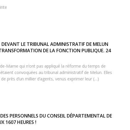
inte
N DEVANT LE TRIBUNAL ADMINISTRATIF DE MELUN
 TRANSFORMATION DE LA FONCTION PUBLIQUE. 24
al-de-Marne qui n’ont pas appliqué la réforme du temps de
és étaient convoquées au tribunal administratif de Melun. Elles
e près d’un millier d’agents, venus exprimer leur (…)
T DES PERSONNELS DU CONSEIL DÉPARTEMENTAL DE
X 1607 HEURES !