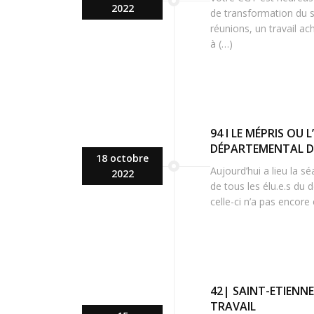
2022
de transformation du se
réunions, un travail a
à (…)
94 I LE MÉPRIS OU 
DÉPARTEMENTAL D
18 octobre
Aujourd’hui a lieu la 
2022
de tous les élu.e.s du 
celle-ci n’a pas encore
42| SAINT-ETIENNE
TRAVAIL