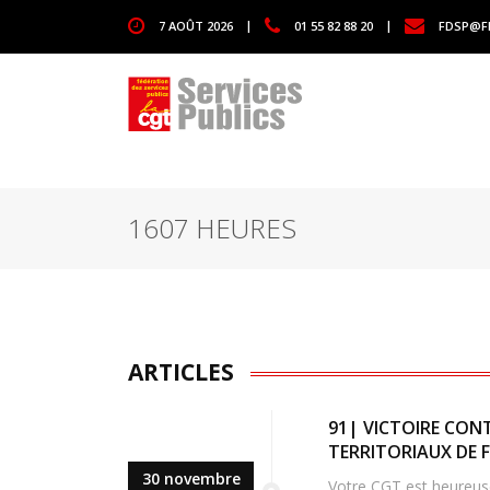
1111
7 AOÛT 2026
|
01 55 82 88 20
|
FDSP@F
1607 HEURES
ARTICLES
91| VICTOIRE CONT
TERRITORIAUX DE 
30 novembre
Votre CGT est heureuse