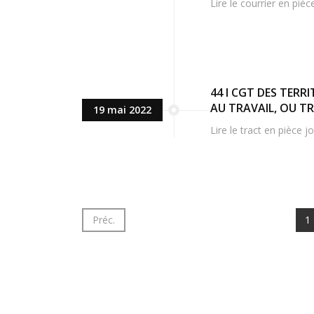
Lire le courrier en pièc
44 I CGT DES TERR
AU TRAVAIL, OU TR
19 mai 2022
Lire le tract en pièce jo
Préc.
1