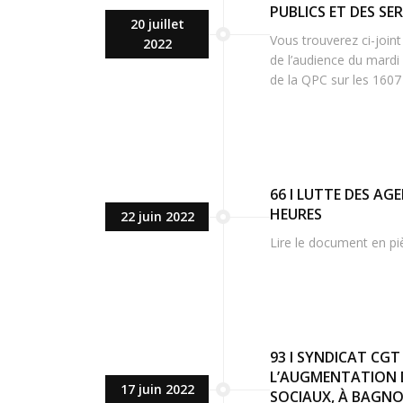
PUBLICS ET DES SER
20 juillet
Vous trouverez ci-join
2022
de l’audience du mardi 
de la QPC sur les 1607 
66 I LUTTE DES AG
HEURES
22 juin 2022
Lire le document en pi
93 I SYNDICAT CGT
L’AUGMENTATION D
17 juin 2022
SOCIAUX, À BAGNOL