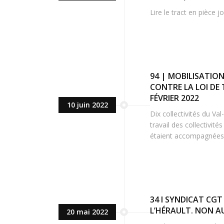
Lire le tract en pièce jo
94 | MOBILISATIO
CONTRE LA LOI DE
FÉVRIER 2022
10 juin 2022
Dix collectivités du V
travail des collectivit
étaient accompagnées d
34 I SYNDICAT CG
L’HÉRAULT. NON AU
20 mai 2022