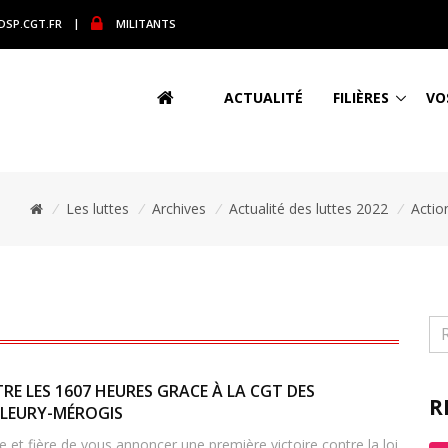
DSP.CGT.FR
|
MILITANTS
ACTUALITÉ
FILIÈRES
VO
/
Les luttes
/
Archives
/
Actualité des luttes 2022
/
Action
RE LES 1607 HEURES GRACE À LA CGT DES
R
FLEURY-MÉROGIS
 et fière de vous annoncer une première victoire contre la loi