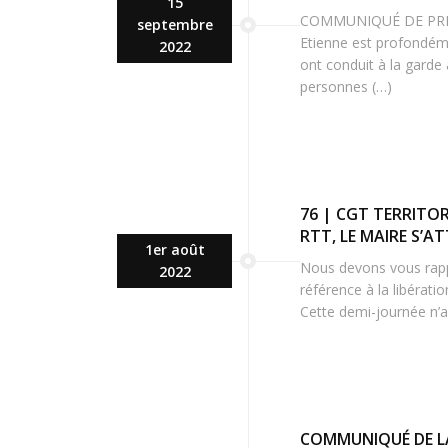
15
COMMUNIQUÉ DE PRESSE 
septembre
Etienne est profondém
2022
ont conduit à la garde
personnes (…)
76 | CGT TERRITOR
RTT, LE MAIRE S’A
1er août
Nous devons vous rappel
2022
référence à la libérati
Cette demi-journée n’a 
COMMUNIQUÉ DE LA 