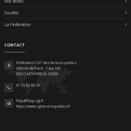
Vos droits
Société
La Fédération
CONTACT
Fédération CGT des Services publics
263 rue de Paris - Case 547
93515 MONTREUIL CEDEX
01 55 82 88 20
fdsp@fdsp.cgt.fr
https://www.cgtservicespublics.fr