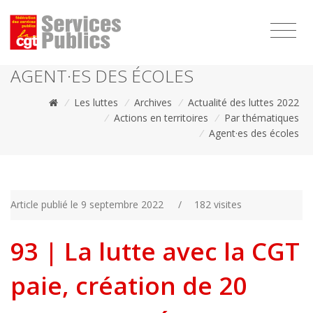
1111
AGENT·ES DES ÉCOLES
/
Les luttes
/
Archives
/
Actualité des luttes 2022
/
Actions en territoires
/
Par thématiques
/
Agent·es des écoles
Article publié le 9 septembre 2022
/
182 visites
93 | La lutte avec la CGT
paie, création de 20