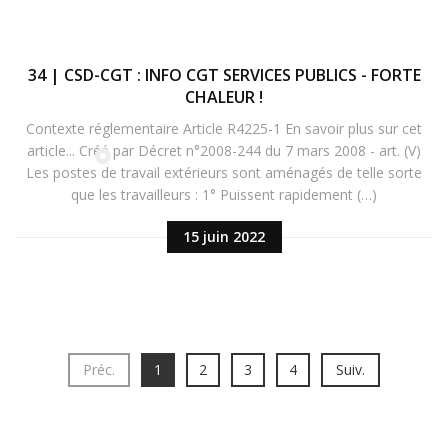
34 | CSD-CGT : INFO CGT SERVICES PUBLICS - FORTE
CHALEUR !
Contexte réglementaire Article R4225-1 En savoir plus sur cet
article... Créé par Décret n°2008-244 du 7 mars 2008 - art. (V)
Les postes de travail extérieurs sont aménagés de telle sorte
que les travailleurs : 1° Puissent rapidement (…)
15 juin 2022
Préc.
1
2
3
4
Suiv.