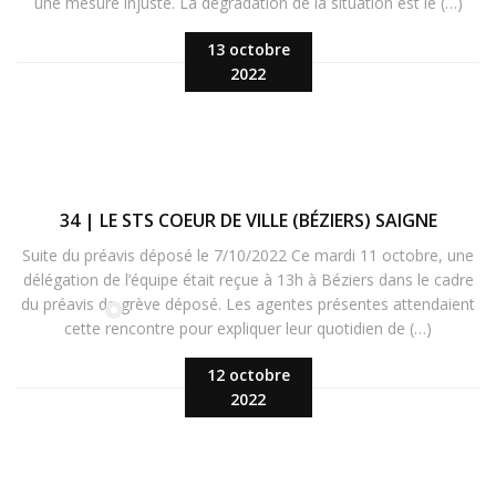
une mesure injuste. La dégradation de la situation est le (…)
13 octobre
2022
34 | LE STS COEUR DE VILLE (BÉZIERS) SAIGNE
Suite du préavis déposé le 7/10/2022 Ce mardi 11 octobre, une
délégation de l’équipe était reçue à 13h à Béziers dans le cadre
du préavis de grève déposé. Les agentes présentes attendaient
cette rencontre pour expliquer leur quotidien de (…)
12 octobre
2022