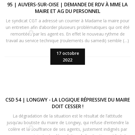
95 | AUVERS-SUR-OISE | DEMANDE DE RDV À MME LA
MAIRE ET AG DU PERSONNEL
Le syndicat CGT a adressé un courrier à Madame la maire pour
un entretien afin d’aborder plusieurs problématiques qui ont été
remontées par les agent·es. En effet le nouveau rythme de
travail au service technique (roulements du samedi) semble (…)
17 octobre
2022
CSD 54 | LONGWY - LA LOGIQUE RÉPRESSIVE DU MAIRE
DOIT CESSER !
La dégradation de la situation est le résultat de l’attitude
jusqu’au boutiste du maire de Longwy, qui refuse d’entendre la
colère et la souffrance de ses agents, justement indignés par