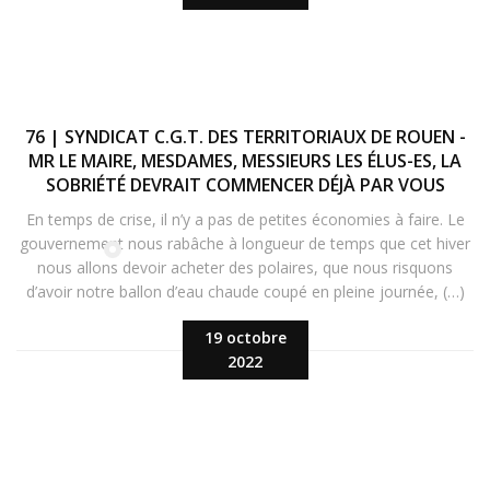
76 | SYNDICAT C.G.T. DES TERRITORIAUX DE ROUEN -
MR LE MAIRE, MESDAMES, MESSIEURS LES ÉLUS-ES, LA
SOBRIÉTÉ DEVRAIT COMMENCER DÉJÀ PAR VOUS
En temps de crise, il n’y a pas de petites économies à faire. Le
gouvernement nous rabâche à longueur de temps que cet hiver
nous allons devoir acheter des polaires, que nous risquons
d’avoir notre ballon d’eau chaude coupé en pleine journée, (…)
19 octobre
2022