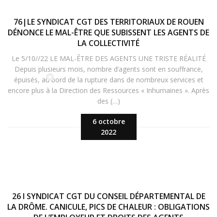
76|LE SYNDICAT CGT DES TERRITORIAUX DE ROUEN
DÉNONCE LE MAL-ÊTRE QUE SUBISSENT LES AGENTS DE
LA COLLECTIVITÉ
Le 5/10//22 LE MAL-ÊTRE DES AGENTS UNE TRISTE RÉALITÉ
Depuis plusieurs mois, nombre d’agents sont en souffrance,
épuisés, au bord de la rupture dans de nombreux services et
encore plus à la Direction des Ressources « Inhumaines ». Après
des (…)
6 octobre
2022
26 I SYNDICAT CGT DU CONSEIL DÉPARTEMENTAL DE
LA DRÔME. CANICULE, PICS DE CHALEUR : OBLIGATIONS