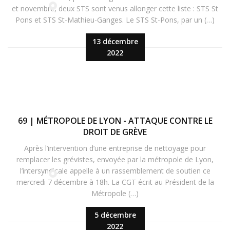
et novembre, deux STS sont venus allonger cette liste : STS St
Pons et STS St-Mathieu-Ganges. Le STS St-Pons, par un (…)
13 décembre
2022
69 | MÉTROPOLE DE LYON - ATTAQUE CONTRE LE
DROIT DE GRÈVE
Après l’intervention d’une entreprise de nettoyage pour
remplacer les grévistes, envoyée par la métropole de Lyon,
l’intersyndicale appelle à un rassemblement de soutien ce
mercredi 7 décembre à 18h. La CGT écrit au Président de la
Métropole (…)
5 décembre
2022