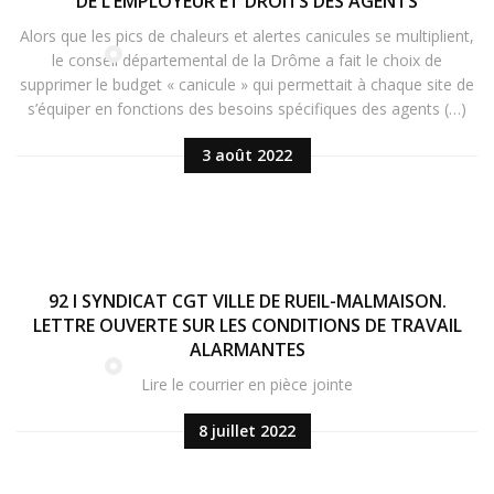
DE L’EMPLOYEUR ET DROITS DES AGENTS
Alors que les pics de chaleurs et alertes canicules se multiplient,
le conseil départemental de la Drôme a fait le choix de
supprimer le budget « canicule » qui permettait à chaque site de
s’équiper en fonctions des besoins spécifiques des agents (…)
3 août 2022
92 I SYNDICAT CGT VILLE DE RUEIL-MALMAISON.
LETTRE OUVERTE SUR LES CONDITIONS DE TRAVAIL
ALARMANTES
Lire le courrier en pièce jointe
8 juillet 2022