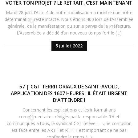
VOTER TON PROJET ? LE RETRAIT, C’EST MAINTENANT
Mardi 28 juin, l’Acte 4 de notre mobilisation a montré que notre
détermination reste intacte. Nous étions 400 lors de l’Assemblée
générale, de la manifestation ou sur le parvis de la Préfecture.
L’Assemblée a décidé d’un nouveau temps fort le (…)
5 juillet 2022
57 | CGT TERRITORIAUX DE SAINT-AVOLD,
APPLICATION DES 1607 HEURES : IL ÉTAIT URGENT
D’ATTENDRE !
Concernant les explications et les informations
complémentaires rédigés par la responsable RH et
communiqués à tous, le syndicat CGT relève : – Une confusion
est faite entre les ARTT et RTT. Il est important de ne pas
confondre le repos (…)