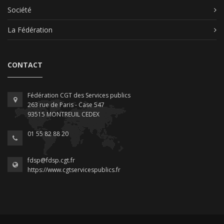
Société
La Fédération
CONTACT
Fédération CGT des Services publics
263 rue de Paris - Case 547
93515 MONTREUIL CEDEX
01 55 82 88 20
fdsp@fdsp.cgt.fr
https://www.cgtservicespublics.fr