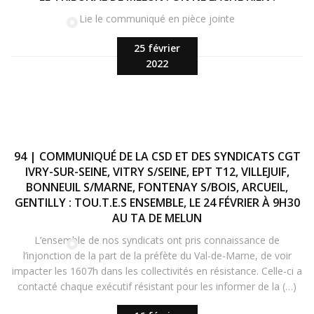
Lie le communiqué en pièce jointe
25 février
2022
94 | COMMUNIQUÉ DE LA CSD ET DES SYNDICATS CGT
IVRY-SUR-SEINE, VITRY S/SEINE, EPT T12, VILLEJUIF,
BONNEUIL S/MARNE, FONTENAY S/BOIS, ARCUEIL,
GENTILLY : TOU.T.E.S ENSEMBLE, LE 24 FÉVRIER À 9H30
AU TA DE MELUN
L’ensemble de nos syndicats ont pris connaissance de
l’injonction de la part de la préfète du Val-de-Marne, de voir
impacter les 1607h dans les collectivités en résistance. Celle-ci a
contacté chaque exécutif résistant pour les informer de la (…)