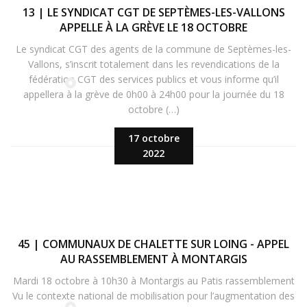
13 | LE SYNDICAT CGT DE SEPTÈMES-LES-VALLONS
APPELLE À LA GRÈVE LE 18 OCTOBRE
Le syndicat CGT des agents de la commune de Septèmes-les-
Vallons, s’inscrit totalement dans les revendications de la
fédération CGT des services publics et vous informe qu’il
appellera à la grève de 0h00 à 24h00 pour la journée du 18
octobre (…)
17 octobre
2022
45 | COMMUNAUX DE CHALETTE SUR LOING - APPEL
AU RASSEMBLEMENT À MONTARGIS
Mardi 18 octobre à 10h30 à Montargis au Patis rassemblement
Vu le contexte national de mobilisation pour l’augmentation des