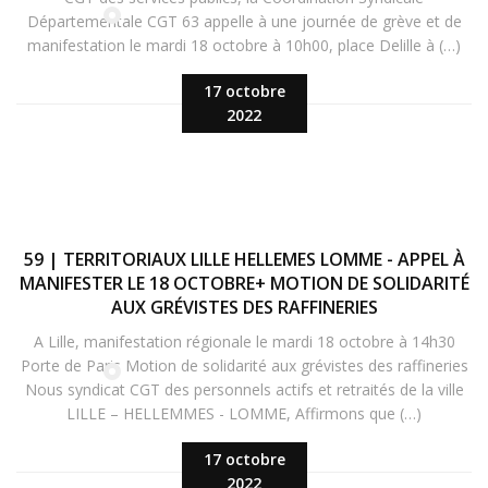
Départementale CGT 63 appelle à une journée de grève et de
manifestation le mardi 18 octobre à 10h00, place Delille à (…)
17 octobre
2022
59 | TERRITORIAUX LILLE HELLEMES LOMME - APPEL À
MANIFESTER LE 18 OCTOBRE+ MOTION DE SOLIDARITÉ
AUX GRÉVISTES DES RAFFINERIES
A Lille, manifestation régionale le mardi 18 octobre à 14h30
Porte de Paris Motion de solidarité aux grévistes des raffineries
Nous syndicat CGT des personnels actifs et retraités de la ville
LILLE – HELLEMMES - LOMME, Affirmons que (…)
17 octobre
2022