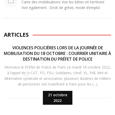
Carte des mobilisations Voir les luttes en territoire
Voir également : Droit de grève, mode d’emploi
ARTICLES
VIOLENCES POLICIÈRES LORS DE LA JOURNÉE DE
MOBILISATION DU 18 OCTOBRE : COURRIER UNITAIRE À
DESTINATION DU PRÉFET DE POLICE
Monsieur le Préfet de Police de Paris Le mardi 18 octobre 2022,
à l’appel de la CGT, FO, FSU, Solidaires, Unef, VL, Fidl, Mnl et
Alternative syndicale et associative, plusieurs dizaines de milliers
de personnes ont manifesté à Paris pour les (…)
21 octobre
2022