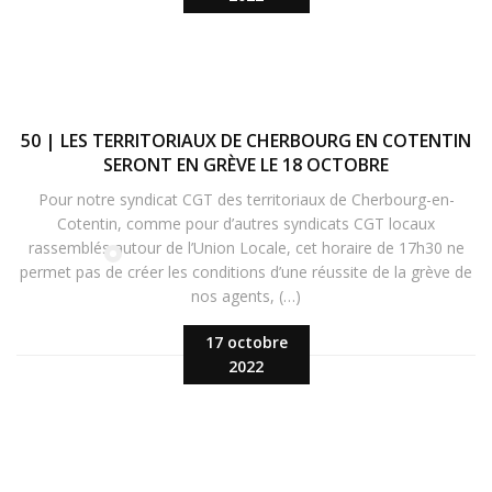
50 | LES TERRITORIAUX DE CHERBOURG EN COTENTIN
SERONT EN GRÈVE LE 18 OCTOBRE
Pour notre syndicat CGT des territoriaux de Cherbourg-en-
Cotentin, comme pour d’autres syndicats CGT locaux
rassemblés autour de l’Union Locale, cet horaire de 17h30 ne
permet pas de créer les conditions d’une réussite de la grève de
nos agents, (…)
17 octobre
2022