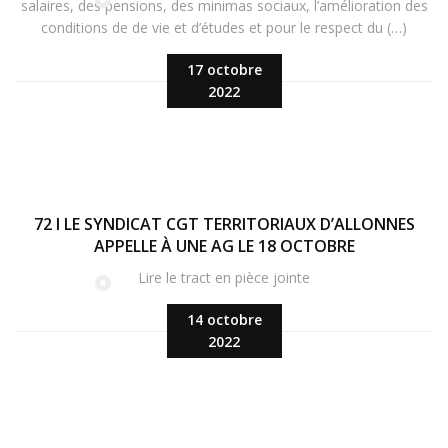
salaires, des pensions, des minimas sociaux, l’amélioration des
conditions de de vie et d’études et pour le respect du (…)
17 octobre
2022
72 I LE SYNDICAT CGT TERRITORIAUX D’ALLONNES
APPELLE À UNE AG LE 18 OCTOBRE
Lire le tract en pièce jointe
14 octobre
2022