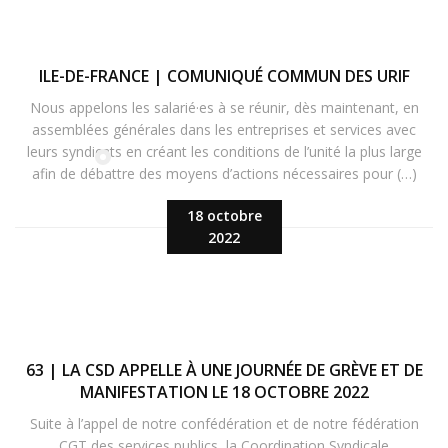
ILE-DE-FRANCE | COMUNIQUÉ COMMUN DES URIF
Nous appelons les salarié·es à se réunir, dès maintenant, en
assemblées générales dans les entreprises et services avec
leurs syndicats en créant les conditions de l’unité la plus large
afin de débattre des moyens d’actions nécessaires pour (…)
18 octobre
2022
63 | LA CSD APPELLE À UNE JOURNÉE DE GRÈVE ET DE
MANIFESTATION LE 18 OCTOBRE 2022
Suite à l’appel de notre confédération et de notre fédération
CGT des services publics, la Coordination Syndicale