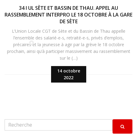
34 I UL SÈTE ET BASSIN DE THAU. APPEL AU
RASSEMBLEMENT INTERPRO LE 18 OCTOBRE À LA GARE
DE SÈTE
L’Union Locale CGT de Sète et du Bassin de Thau appelle
l’ensemble des salarié-e-s, retraité-e-s, privés d’emplois,
précaires et la jeunesse à agir par la grève le 18 octobre
prochain, ainsi qu’à participer massivement au rassemblement
sur le (…)
14 octobre
2022