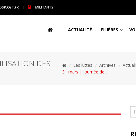
DSP.CGT.FR
|
MILITANTS
ACTUALITÉ
FILIÈRES
VO
ILISATION DES
/
Les luttes
/
Archives
/
Actual
31 mars | Journée de...
R