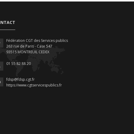
ONTACT
Fédération CGT des Services publics
263 rue de Paris - Case 547
93515 MONTREUIL CEDEX
01 55 82 88 20
fdsp@fdsp.cgt.fr
https://www.cgtservicespublics.fr