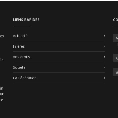
LIENS RAPIDES
C
Actualité
les
Filières
Vos droits
 -
Société
La Fédération
en
our
ce