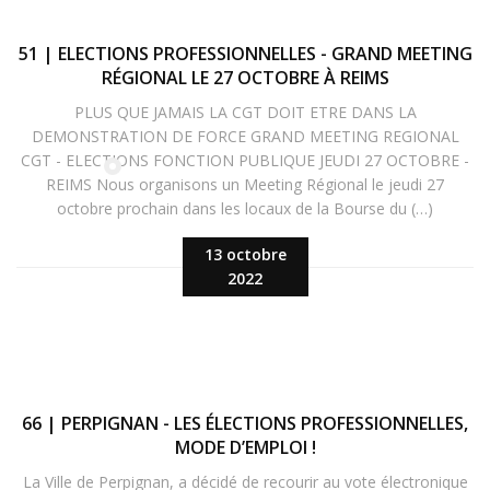
51 | ELECTIONS PROFESSIONNELLES - GRAND MEETING
RÉGIONAL LE 27 OCTOBRE À REIMS
PLUS QUE JAMAIS LA CGT DOIT ETRE DANS LA
DEMONSTRATION DE FORCE GRAND MEETING REGIONAL
CGT - ELECTIONS FONCTION PUBLIQUE JEUDI 27 OCTOBRE -
REIMS Nous organisons un Meeting Régional le jeudi 27
octobre prochain dans les locaux de la Bourse du (…)
13 octobre
2022
66 | PERPIGNAN - LES ÉLECTIONS PROFESSIONNELLES,
MODE D’EMPLOI !
La Ville de Perpignan, a décidé de recourir au vote électronique