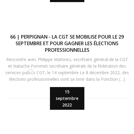
66 | PERPIGNAN - LA CGT SE MOBILISE POUR LE 29
SEPTEMBRE ET POUR GAGNER LES ÉLECTIONS
PROFESSIONNELLES
Rencontre avec Philippe Martinez, secrétaire général de la CGT
et Natacha Pommet secrétaire générale de la fédération des
services publics CGT, le 14 septembre Le 8 décembre 2022, des
élections professionnelles vont se tenir dans la Fonction (…)
15
septembre
2022