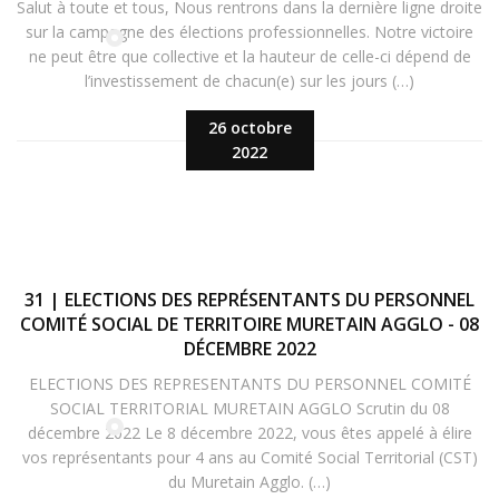
Salut à toute et tous, Nous rentrons dans la dernière ligne droite
sur la campagne des élections professionnelles. Notre victoire
ne peut être que collective et la hauteur de celle-ci dépend de
l’investissement de chacun(e) sur les jours (…)
26 octobre
2022
31 | ELECTIONS DES REPRÉSENTANTS DU PERSONNEL
COMITÉ SOCIAL DE TERRITOIRE MURETAIN AGGLO - 08
DÉCEMBRE 2022
ELECTIONS DES REPRESENTANTS DU PERSONNEL COMITÉ
SOCIAL TERRITORIAL MURETAIN AGGLO Scrutin du 08
décembre 2022 Le 8 décembre 2022, vous êtes appelé à élire
vos représentants pour 4 ans au Comité Social Territorial (CST)
du Muretain Agglo. (…)