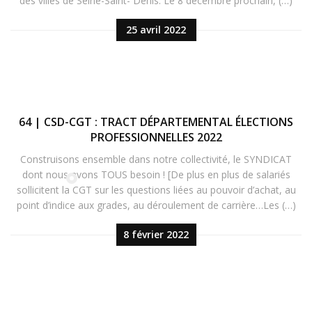
des villes de Seine-Saint- Denis. Le 8 décembre prochain, (…)
25 avril 2022
64 | CSD-CGT : TRACT DÉPARTEMENTAL ÉLECTIONS
PROFESSIONNELLES 2022
Construisons ensemble dans notre collectivité, le SYNDICAT
dont nous avons TOUS besoin ! [De plus en plus de salariés
sollicitent la CGT sur les questions liées au pouvoir d’achat, au
point d’indice aux grades, au déroulement de carrière…Les (…)
8 février 2022