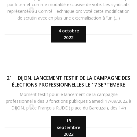
par Internet comme modalité exclusive de vote. Les syndicats
représentés au Comité Technique ont voté cette modification
de scrutin avec en plus une externalisation à “un (…)
4 octobre
2022
21 | DIJON. LANCEMENT FESTIF DE LA CAMPAGNE DES
ÉLECTIONS PROFESSIONNELLES LE 17 SEPTEMBRE
Moment festif pour le lancement de la campagne
professionnelle des 3 fonctions publiques Samedi 17/09/2022 à
DIJON, place François RUDE ( place du Bareuzai), dès 14h
15
septembre
2022