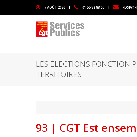
1111
7 AOÛT 2026
|
01 55 82 88 20
|
FDSP@F
LES ÉLECTIONS FONCTION P
TERRITOIRES
93 | CGT Est ensemb