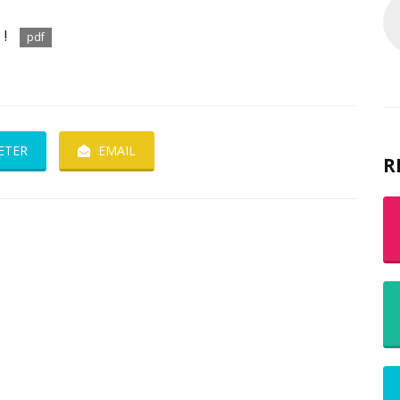
 !
pdf
ETER
EMAIL
R