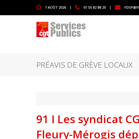
1111
7 AOÛT 2026
|
01 55 82 88 20
|
FDSP@F
PRÉAVIS DE GRÈVE LOCAUX
91 I Les syndicat C
Fleury-Mérogis dép