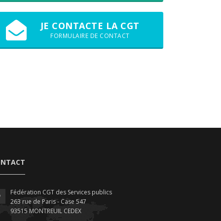
JE CONTACTE LA CGT
FORMULAIRE DE CONTACT
ONTACT
Fédération CGT des Services publics
263 rue de Paris - Case 547
93515 MONTREUIL CEDEX