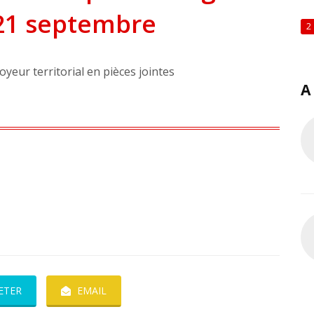
u 21 septembre
2
loyeur territorial en pièces jointes
A
ETER
EMAIL