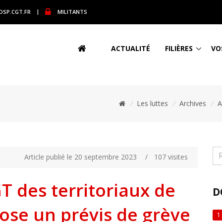
DSP.CGT.FR
|
MILITANTS
ACTUALITÉ
FILIÈRES
VO
/
Les luttes
/
Archives
/
A
Article publié le 20 septembre 2023
/
107 visites
GT des territoriaux de
D
ose un prévis de grève
1