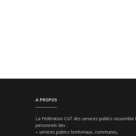
A PROPOS
La Fédération CGT des services publics rassemble 
personnels des :
–
services publics territoriaux, communes,