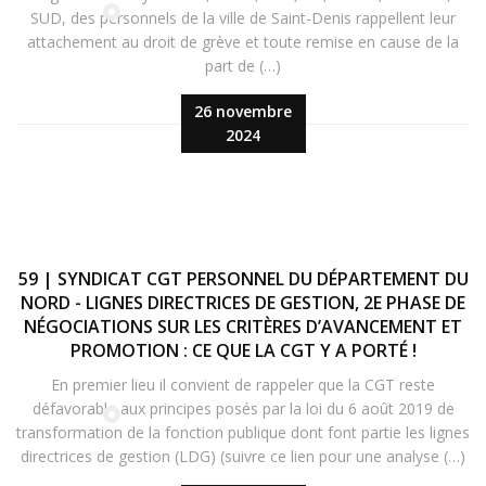
SUD, des personnels de la ville de Saint-Denis rappellent leur
attachement au droit de grève et toute remise en cause de la
part de (…)
26 novembre
2024
59 | SYNDICAT CGT PERSONNEL DU DÉPARTEMENT DU
NORD - LIGNES DIRECTRICES DE GESTION, 2E PHASE DE
NÉGOCIATIONS SUR LES CRITÈRES D’AVANCEMENT ET
PROMOTION : CE QUE LA CGT Y A PORTÉ !
En premier lieu il convient de rappeler que la CGT reste
défavorable aux principes posés par la loi du 6 août 2019 de
transformation de la fonction publique dont font partie les lignes
directrices de gestion (LDG) (suivre ce lien pour une analyse (…)