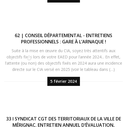
62 | CONSEIL DÉPARTEMENTAL - ENTRETIENS
PROFESSIONNELS : GARE À L’ARNAQUE !
Suite à la mise en œuvre du CIA, soyez très attentifs aux
objectifs fixés lors de votre EAED pour l’année 2024... En effet,
l’attente (ou non) des objectifs fixés en 2024 aura une incidence
directe sur le CIA versé en 2025 (voir le tableau dans (…)
5 février 2024
33 I SYNDICAT CGT DES TERRITORIAUX DE LA VILLE DE
MÉRIGNAC. ENTRETIEN ANNUEL D’ÉVALUATION,