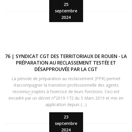
25
septembre
2024
76 | SYNDICAT CGT DES TERRITORIAUX DE ROUEN - LA
PRÉPARATION AU RECLASSEMENT TESTÉE ET
DÉSAPPROUVÉE PAR LA CGT
La période de préparation au reclassement (PPR) permet
d’accompagner la transition professionnelle des agents
reconnus inaptes à l’exercice de leurs fonctions. Ceci est
encadré par un décret n°2019-172 du 5 Mars 2019 et mis en
application depuis (…)
23
septembre
2024