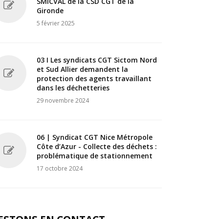
SMICVAL de la CSD CGT de la
Gironde
5 février 2025
03 I Les syndicats CGT Sictom Nord
et Sud Allier demandent la
protection des agents travaillant
dans les déchetteries
29 novembre 2024
06 | Syndicat CGT Nice Métropole
Côte d’Azur - Collecte des déchets :
problématique de stationnement
17 octobre 2024