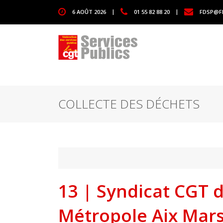
1111
6 AOÛT 2026
|
01 55 82 88 20
|
FDSP@F
COLLECTE DES DÉCHETS
13 | Syndicat CGT d
Métropole Aix Mars