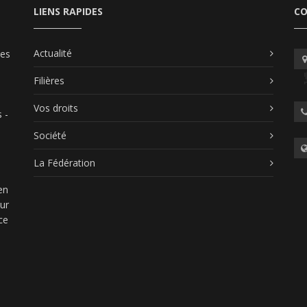
LIENS RAPIDES
C
Actualité
les
Filières
Vos droits
 -
Société
La Fédération
en
our
ce