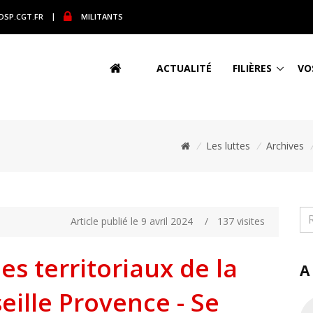
DSP.CGT.FR
|
MILITANTS
ACTUALITÉ
FILIÈRES
VO
/
Les luttes
/
Archives
Article publié le 9 avril 2024
/
137 visites
es territoriaux de la
A
eille Provence - Se