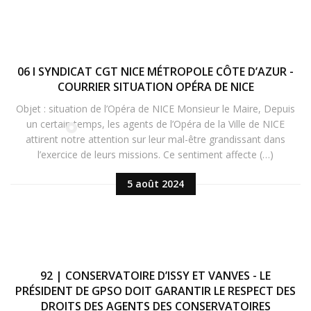
06 I SYNDICAT CGT NICE MÉTROPOLE CÔTE D’AZUR -
COURRIER SITUATION OPÉRA DE NICE
Objet : situation de l’Opéra de NICE Monsieur le Maire, Depuis
un certain temps, les agents de l’Opéra de la Ville de NICE
attirent notre attention sur leur mal-être grandissant dans
l’exercice de leurs missions. Ce sentiment affecte (…)
5 août 2024
92 | CONSERVATOIRE D’ISSY ET VANVES - LE
PRÉSIDENT DE GPSO DOIT GARANTIR LE RESPECT DES
DROITS DES AGENTS DES CONSERVATOIRES