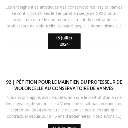
Les enseignant·es artistiques des conservatoires Issy et Vanves
se sont rassemblées le 1er juillet au siège de GPSO pour
protester contre le non renouvellement du contrat de la
professeure de violoncelle. Depuis 5 ans, elle donne pleine (…)
15 juillet
2024
92 | PÉTITION POUR LE MAINTIEN DU PROFESSEUR DE
VIOLONCELLE AU CONSERVATOIRE DE VANVES
Nous avons appris avec stupéfaction que le contrat d’un an de
l’enseignante de violoncelle à Vanves ne serait pas reconduit en
septembre 2024 alors qu’elle occupe ce poste en tant que
contractuel depuis 2019 ( 5 ans d’ancienneté). Nous avons (…)