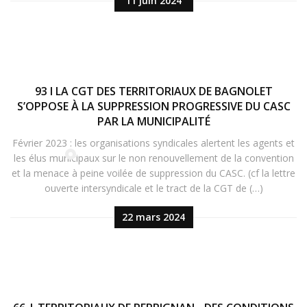
11 juin 2024
93 I LA CGT DES TERRITORIAUX DE BAGNOLET
S’OPPOSE À LA SUPPRESSION PROGRESSIVE DU CASC
PAR LA MUNICIPALITÉ
Février 2023 : les organisations syndicales alertent les agents et
les élus municipaux sur le non renouvellement de la convention
et la menace à peine voilée de suppression du CASC. (cf la lettre
ouverte intersyndicale et le tract de la CGT de (…)
22 mars 2024