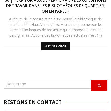
66 | TERRITORIAUX DE PERPIGNAN - DES CONDITIONS
DE TRAVAIL DANS LES BIBLIOTHÈQUES DE QUARTIER,
ON EN PARLE ?
A l’heure de la construction d’une nouvelle bibliothèque de
quartier sur le Haut-Vernet, il est vital de se pencher sur les
autres bibliothèques de proximité qui composent le réseau
perpignanais. Aucune des bibliothèques actuelles n’est (…)
4 mars 2024
RESTONS EN CONTACT