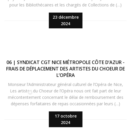
pour les Bibliothécaires et les chargés de Collections de (…)
23 décembre
2024
06 | SYNDICAT CGT NICE MÉTROPOLE CÔTE D’AZUR -
FRAIS DE DÉPLACEMENT DES ARTISTES DU CHOEUR DE
L’OPÉRA
Monsieur l’Administrateur général culturel de l’Opéra de Nice,
Les artistes du Choeur de l’Opéra nous ont fait part de leur
mécontentement concernant le délai de remboursement des
dépenses forfaitaires de repas occasionnées par leurs (…)
17 octobre
2024