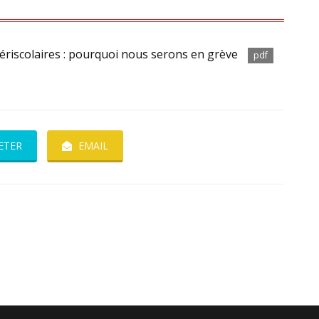
 Périscolaires : pourquoi nous serons en grève
pdf
ETER
EMAIL