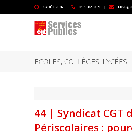
1111
6 AOÛT 2026
|
01 55 82 88 20
|
FDSP@F
ECOLES, COLLÈGES, LYCÉES
44 | Syndicat CGT de
Périscolaires : pou