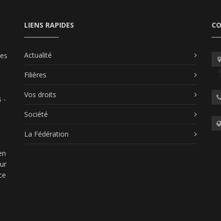
LIENS RAPIDES
C
Actualité
les
Filières
Vos droits
 -
Société
La Fédération
en
our
ce