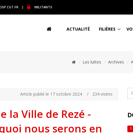
DSP.CGT.FR
|
MILITANTS
ACTUALITÉ
FILIÈRES
VO
/
Les luttes
/
Archives
/
A
Article publié le 17 octobre 2024
/
234 visites
 la Ville de Rezé -
D
rquoi nous serons en
1