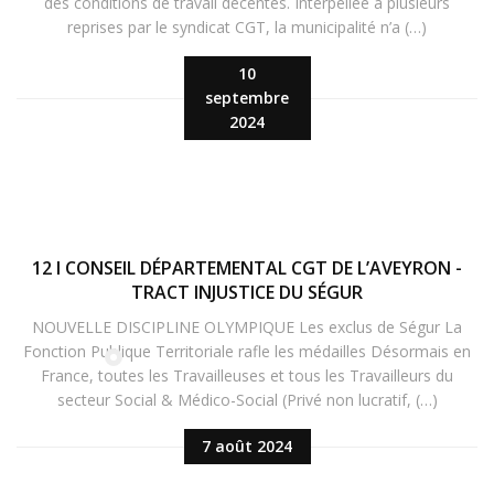
des conditions de travail décentes. Interpellée à plusieurs
reprises par le syndicat CGT, la municipalité n’a (…)
10
septembre
2024
12 I CONSEIL DÉPARTEMENTAL CGT DE L’AVEYRON -
TRACT INJUSTICE DU SÉGUR
NOUVELLE DISCIPLINE OLYMPIQUE Les exclus de Ségur La
Fonction Publique Territoriale rafle les médailles Désormais en
France, toutes les Travailleuses et tous les Travailleurs du
secteur Social & Médico-Social (Privé non lucratif, (…)
7 août 2024