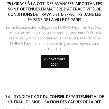
75 I GRACE À LA CGT, DES AVANCÉES IMPORTANTES
SONT OBTENUES EN MATIÈRE D’ATTRACTIVITÉ, DE
CONDITIONS DE TRAVAIL ET D’EFFECTIFS DANS LES
EHPADS DE LA VILLE DE PARIS
La mobilisation des collègues de l’EHPAD Payen les 4 et 5 juin
2024 à l’appel de la CGT a contraint la Direction Générale à
ouvrir un cycle de négociations. A l’issue d’un bras de fer à
l’EHPAD Payen et en présence de grévistes représentant
tous (…)
26 novembre
2024
34 | SYNDICAT CGT DU CONSEIL DÉPARTEMENTAL DE
L’HÉRAULT - MOBILISATION DES CADRES DE LA DEF