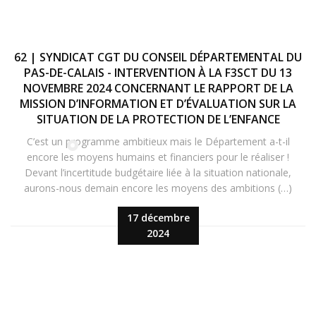
62 | SYNDICAT CGT DU CONSEIL DÉPARTEMENTAL DU
PAS-DE-CALAIS - INTERVENTION À LA F3SCT DU 13
NOVEMBRE 2024 CONCERNANT LE RAPPORT DE LA
MISSION D’INFORMATION ET D’ÉVALUATION SUR LA
SITUATION DE LA PROTECTION DE L’ENFANCE
C’est un programme ambitieux mais le Département a-t-il
encore les moyens humains et financiers pour le réaliser !
Devant l’incertitude budgétaire liée à la situation nationale,
aurons-nous demain encore les moyens des ambitions (…)
17 décembre
2024