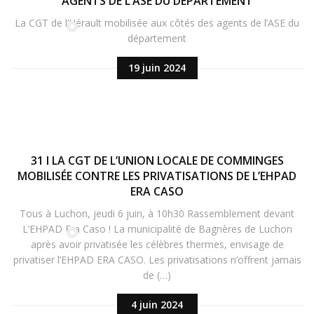
AGENTS DE L’ASE DU DÉPARTEMENT
La CGT de l’Hérault mobilisée aux côtés des agents de l’ASE du
département
19 juin 2024
31 I LA CGT DE L’UNION LOCALE DE COMMINGES
MOBILISÉE CONTRE LES PRIVATISATIONS DE L’EHPAD
ERA CASO
Tous à Luchon, jeudi 6 juin, à 10h30 Rassemblement devant
L’EHPAD Era Caso ! La municipalité de Bagnères de Luchon
après avoir privatisée les célèbres thermes, envisage de
privatiser l’EHPAD ERA CASO. Les privatisations n’offrent jamais
de (…)
4 juin 2024