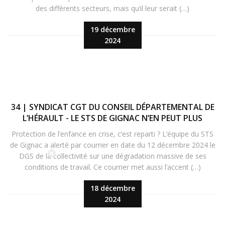
des différents secteurs, mais qu’il leur serait (…)
19 décembre
2024
34 | SYNDICAT CGT DU CONSEIL DÉPARTEMENTAL DE
L’HÉRAULT - LE STS DE GIGNAC N’EN PEUT PLUS
Protection de l’enfance en crise, c’est reparti ? L’équipe du STS
de Gignac a alerté par courrier en date du 12 décembre 2024 le
DGS de la collectivité sur une dégradation massive de ses
conditions de travail. Ce courrier met aussi l’accent (…)
18 décembre
2024