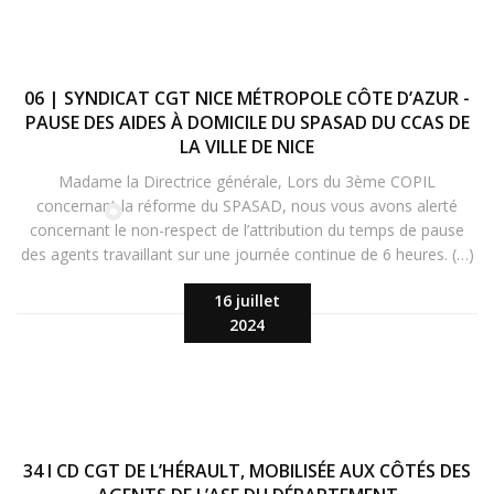
06 | SYNDICAT CGT NICE MÉTROPOLE CÔTE D’AZUR -
PAUSE DES AIDES À DOMICILE DU SPASAD DU CCAS DE
LA VILLE DE NICE
Madame la Directrice générale, Lors du 3ème COPIL
concernant la réforme du SPASAD, nous vous avons alerté
concernant le non-respect de l’attribution du temps de pause
des agents travaillant sur une journée continue de 6 heures. (…)
16 juillet
2024
34 I CD CGT DE L’HÉRAULT, MOBILISÉE AUX CÔTÉS DES