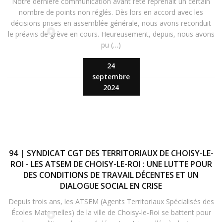
Notre dernière communication avant l’été reprenait un certain
nombre de points non réglés. Dès lors en accord avec les
décisions prises en assemblée générale, nous avons reconduit
le préavis de grève en cours. Heureusement, depuis, nous avons
pu (…)
24
septembre
2024
94 | SYNDICAT CGT DES TERRITORIAUX DE CHOISY-LE-
ROI - LES ATSEM DE CHOISY-LE-ROI : UNE LUTTE POUR
DES CONDITIONS DE TRAVAIL DÉCENTES ET UN
DIALOGUE SOCIAL EN CRISE
Depuis trois ans, les ATSEM (Agents Territoriaux Spécialisés des
Écoles Maternelles) de la ville de Choisy-le-Roi se battent pour