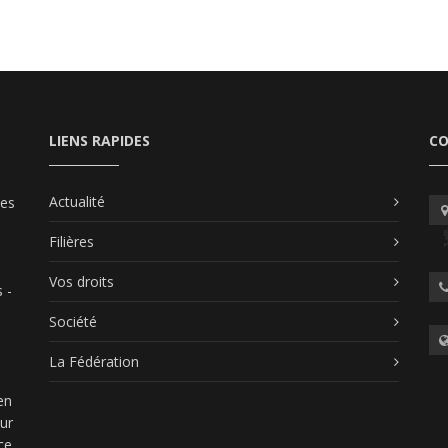
LIENS RAPIDES
C
Actualité
les
Filières
Vos droits
 -
Société
La Fédération
en
our
ce