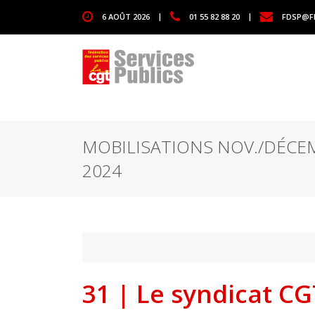
1111
6 AOÛT 2026
|
01 55 82 88 20
|
FDSP@F
MOBILISATIONS NOV./DÉCE
2024
31 | Le syndicat C