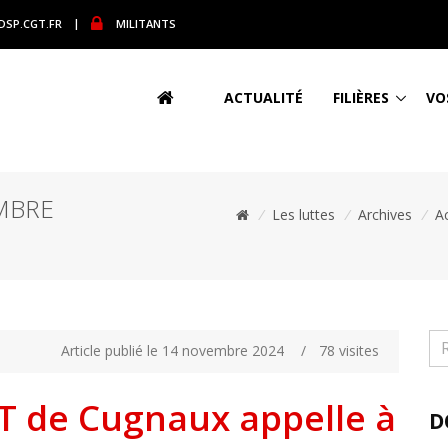
DSP.CGT.FR
|
MILITANTS
ACTUALITÉ
FILIÈRES
VO
MBRE
/
Les luttes
/
Archives
/
Ac
Article publié le 14 novembre 2024
/
78 visites
GT de Cugnaux appelle à
D