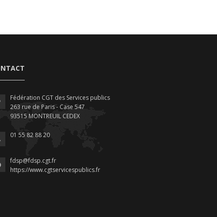
ONTACT
Fédération CGT des Services publics
263 rue de Paris - Case 547
93515 MONTREUIL CEDEX
01 55 82 88 20
fdsp@fdsp.cgt.fr
https://www.cgtservicespublics.fr