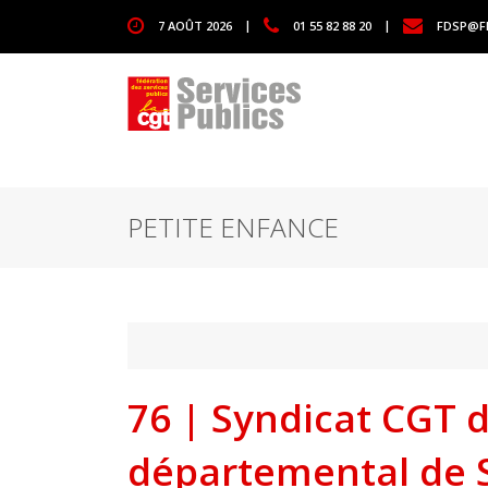
1111
7 AOÛT 2026
|
01 55 82 88 20
|
FDSP@F
PETITE ENFANCE
76 | Syndicat CGT 
départemental de S