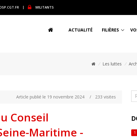
DSP.CGT.FR
|
MILITANTS
ACTUALITÉ
FILIÈRES
VO
/
Les luttes
/
Arch
Article publié le 19 novembre 2024
/
233 visites
du Conseil
D
eine-Maritime -
1