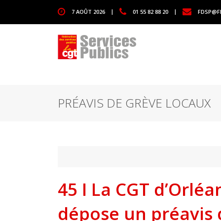
1111
7 AOÛT 2026
|
01 55 82 88 20
|
FDSP@F
PRÉAVIS DE GRÈVE LOCAUX
45 I La CGT d’Orléa
dépose un préavis 