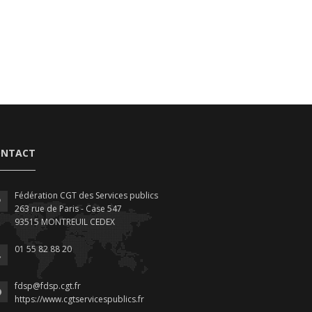
ONTACT
Fédération CGT des Services publics
263 rue de Paris - Case 547
93515 MONTREUIL CEDEX
01 55 82 88 20
fdsp@fdsp.cgt.fr
https://www.cgtservicespublics.fr