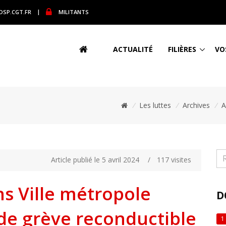
DSP.CGT.FR
|
MILITANTS
ACTUALITÉ
FILIÈRES
VO
/
Les luttes
/
Archives
/
A
Article publié le 5 avril 2024
/
117 visites
ns Ville métropole
D
de grève reconductible
1