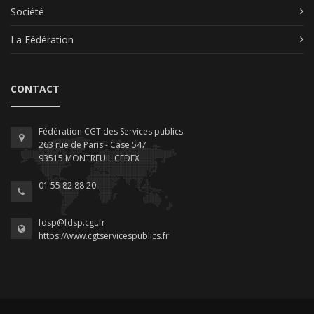
Société
La Fédération
CONTACT
Fédération CGT des Services publics
263 rue de Paris - Case 547
93515 MONTREUIL CEDEX
01 55 82 88 20
fdsp@fdsp.cgt.fr
https://www.cgtservicespublics.fr