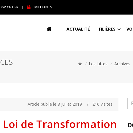
DSP.CGT.FR
|
MILITANTS
ACTUALITÉ
FILIÈRES
VO
ICES
/
Les luttes
/
Archives
Article publié le 8 juillet 2019
/
216 visites
| Loi de Transformation
D