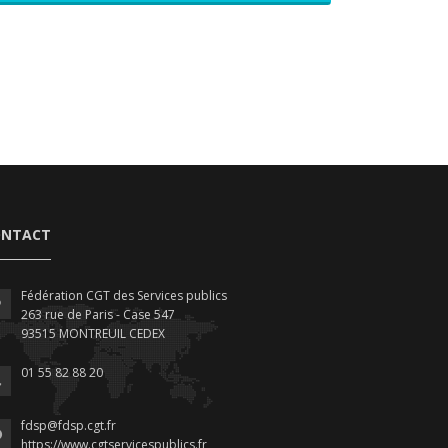
ONTACT
Fédération CGT des Services publics
263 rue de Paris - Case 547
93515 MONTREUIL CEDEX
01 55 82 88 20
fdsp@fdsp.cgt.fr
https://www.cgtservicespublics.fr