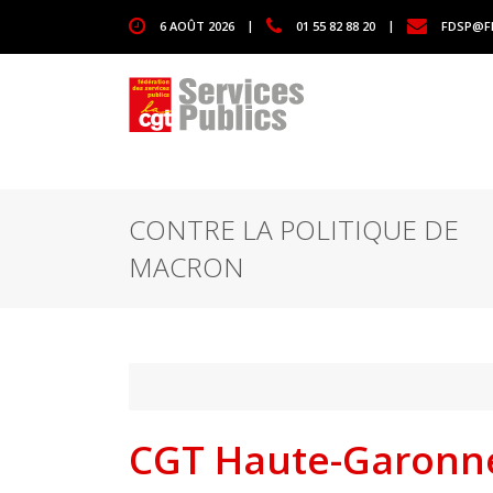
1111
6 AOÛT 2026
|
01 55 82 88 20
|
FDSP@F
CONTRE LA POLITIQUE DE
MACRON
CGT Haute-Garonne 