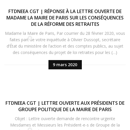
FTDNEEA CGT | RÉPONSE À LA LETTRE OUVERTE DE
MADAME LA MAIRE DE PARIS SUR LES CONSÉQUENCES
DE LA RÉFORME DES RETRAITES
Madame la Maire de Paris, Par courrier du 28 février 2020, vous
faites part de votre inquiétude à Olivier Dussopt, secrétaire
d’État du ministère de l’action et des comptes publics, au sujet
des conséquences du projet de loi retraites pour les (…)
9 mars 2020
FTDNEEA CGT | LETTRE OUVERTE AUX PRÉSIDENTS DE
GROUPE POLITIQUE DE LA MAIRIE DE PARIS
Objet : Lettre ouverte demande de rencontre urgente
Mesdames et Messieurs les Président-e-s de Groupe de la