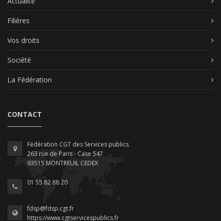
Actualité
Filières
Vos droits
Société
La Fédération
CONTACT
Fédération CGT des Services publics
263 rue de Paris - Case 547
93515 MONTREUIL CEDEX
01 55 82 88 20
fdsp@fdsp.cgt.fr
https://www.cgtservicespublics.fr