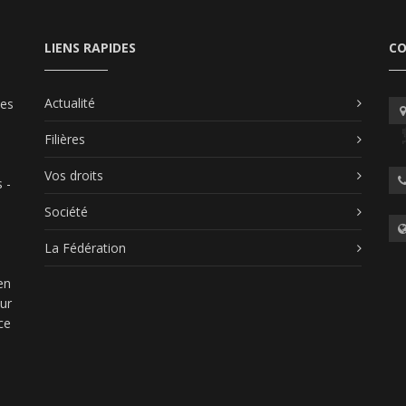
LIENS RAPIDES
C
Actualité
les
Filières
Vos droits
 -
Société
La Fédération
en
our
ce