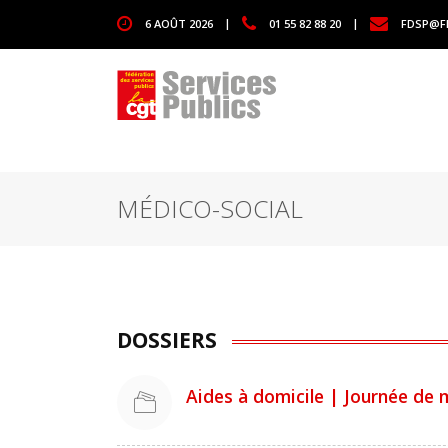
1111
6 AOÛT 2026
|
01 55 82 88 20
|
FDSP@F
MÉDICO-SOCIAL
DOSSIERS
Aides à domicile | Journée de