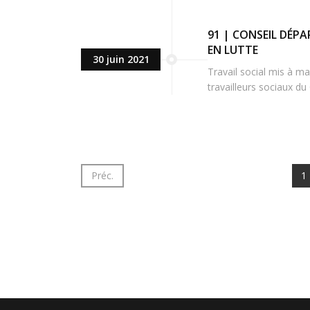
91 | CONSEIL DÉPA
EN LUTTE
30 juin 2021
Travail social mis à mal
travailleurs sociaux d
Préc.
1