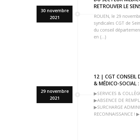
RETROUVER LE SEN
30 novembre
ROUEN, le 29 novembre
2021
syndicales CGT de Sei
du conseil département
en (…)
12 | CGT CONSEIL
& MÉDICO-SOCIAL 
29 novembre
▶SERVICES & COLLÈG
2021
▶ABSENCE DE REMPLA
▶SURCHARGE ADMINI
RECONNAISSANCE ! ▶P