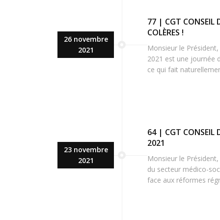
77 | CGT CONSEIL
COLÈRES !
26 novembre
Monsieur le Président
2021
2021 est une journée d
ce qui fait naturelleme
64 | CGT CONSEIL 
2021
23 novembre
Monsieur le Président,
2021
du secteur médico-socia
face aux réformes régre