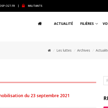
DSP.CGT.FR
|
MILITANTS
ACTUALITÉ
FILIÈRES
VO
/
Les luttes
/
Archives
/
Actualit
 mobilisation du 23 septembre 2021
R