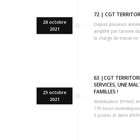
72 | CGT TERRITO
28 octobre
Depuis plusieurs anné
2021
amplifié par l’arrivée d
la charge de travail ne
63 |CGT TERRITOR
SERVICES, UNE MAL
FAMILLES !
25 octobre
2021
Mobilisation EPHAD Am
17h Nous revendiquons
3 postes et demi d’Infi