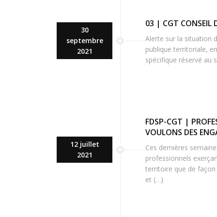
03 | CGT CONSEIL
30
Alerte sur la situation 
septembre
publique territoriale, e
2021
spécifique réservé au s
FDSP-CGT | PROFE
VOULONS DES ENGA
12 juillet
Ces dernières semaine
2021
professionnels exerçan
territoire que de façon
et (…)