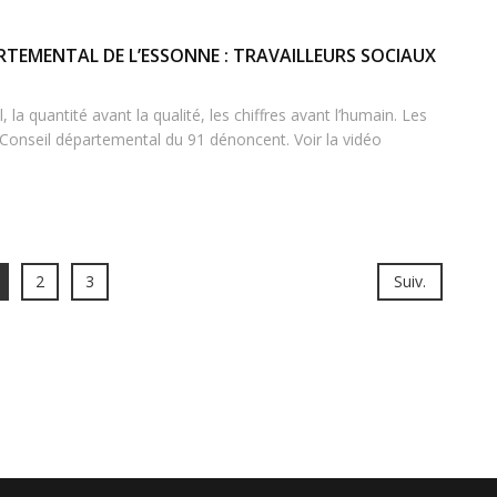
RTEMENTAL DE L’ESSONNE : TRAVAILLEURS SOCIAUX
, la quantité avant la qualité, les chiffres avant l’humain. Les
u Conseil départemental du 91 dénoncent. Voir la vidéo
2
3
Suiv.