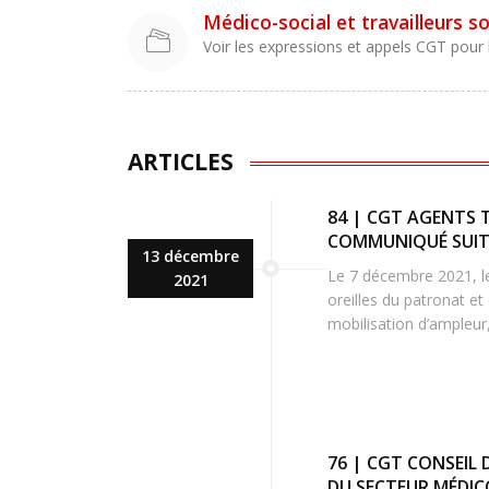
Médico-social et travailleurs s
Voir les expressions et appels CGT pour l
ARTICLES
84 | CGT AGENTS 
COMMUNIQUÉ SUITE
13 décembre
Le 7 décembre 2021, les
2021
oreilles du patronat et
mobilisation d’ampleur,
76 | CGT CONSEIL 
DU SECTEUR MÉDIC