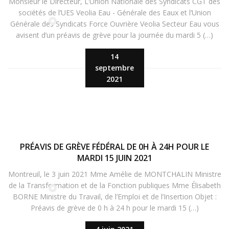
Monsieur le Directeur, L’Union Nationale des Syndicats CGT des
sociétés de l’UES Veolia Eau - Générale des Eaux et l’Union
Générale des Syndicats Force Ouvrière Veolia Secteur Eau vous
avisent d’un préavis de grève pour la journée du mardi 5 (…)
14
septembre
2021
PRÉAVIS DE GRÈVE FÉDÉRAL DE 0H À 24H POUR LE
MARDI 15 JUIN 2021
Montreuil, le 3 juin 2021 Mme Amélie de MONTCHALIN Ministre
de la Transformation et de la Fonction publiques Mme Élisabeth
BORNE Ministre du Travail, de l’Emploi et de l’Insertion Objet :
Préavis de grève de 0 h à 24 h pour le mardi 15 (…)