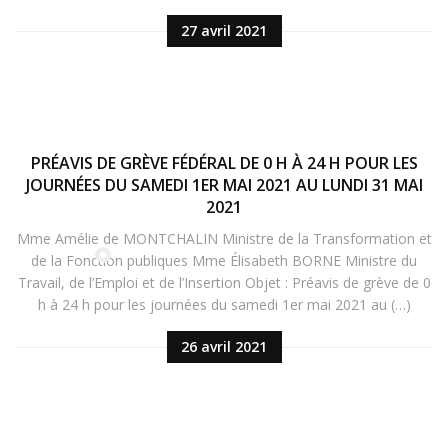
27 avril 2021
PRÉAVIS DE GRÈVE FÉDÉRAL DE 0 H À 24 H POUR LES
JOURNÉES DU SAMEDI 1ER MAI 2021 AU LUNDI 31 MAI
2021
Mme Amélie de MONTCHALIN Ministre de la Transformation et
de la Fonction publiques Mme Élisabeth BORNE Ministre du
Travail, de l’Emploi et de l’Insertion Objet : Préavis de grève de 0
h à 24 h pour les journées du samedi 1er mai 2021 au (…)
26 avril 2021