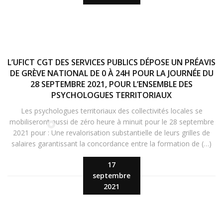
L’UFICT CGT DES SERVICES PUBLICS DÉPOSE UN PRÉAVIS
DE GRÈVE NATIONAL DE 0 À 24H POUR LA JOURNÉE DU
28 SEPTEMBRE 2021, POUR L’ENSEMBLE DES
PSYCHOLOGUES TERRITORIAUX
Les psychologues territoriaux des collectivités locales se
mobiliseront aussi de zéro heure à minuit pour le 28 septembre
2021 pour : Une revalorisation substantielle de leurs grilles de
salaires garantissant la concordance entre la formation de (…)
17
septembre
2021