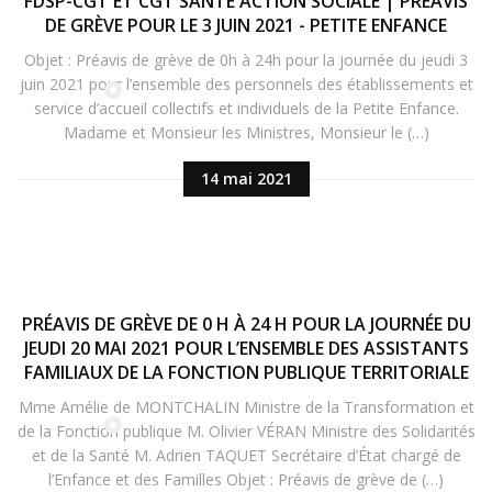
FDSP-CGT ET CGT SANTÉ ACTION SOCIALE | PRÉAVIS
DE GRÈVE POUR LE 3 JUIN 2021 - PETITE ENFANCE
Objet : Préavis de grève de 0h à 24h pour la journée du jeudi 3
juin 2021 pour l’ensemble des personnels des établissements et
service d’accueil collectifs et individuels de la Petite Enfance.
Madame et Monsieur les Ministres, Monsieur le (…)
14 mai 2021
PRÉAVIS DE GRÈVE DE 0 H À 24 H POUR LA JOURNÉE DU
JEUDI 20 MAI 2021 POUR L’ENSEMBLE DES ASSISTANTS
FAMILIAUX DE LA FONCTION PUBLIQUE TERRITORIALE
Mme Amélie de MONTCHALIN Ministre de la Transformation et
de la Fonction publique M. Olivier VÉRAN Ministre des Solidarités
et de la Santé M. Adrien TAQUET Secrétaire d’État chargé de
l’Enfance et des Familles Objet : Préavis de grève de (…)