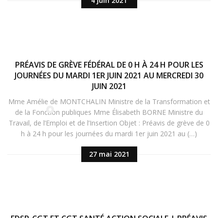
4 juin 2021
PRÉAVIS DE GRÈVE FÉDÉRAL DE 0 H À 24 H POUR LES
JOURNÉES DU MARDI 1ER JUIN 2021 AU MERCREDI 30
JUIN 2021
Mme Amélie de MONTCHALIN Ministre de la Transformation et
de la Fonction publiques Mme Élisabeth BORNE Ministre du
Travail, de l’Emploi et de l’Insertion Objet : Préavis de grève de 0
h à 24 h pour les journées du mardi 1er juin 2021 au (…)
27 mai 2021