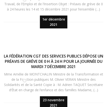
Travail, de l’Emploi et de l’Insertion Objet : Préavis de grève de 0
à 24 heures les 14 et 15 décembre 2021 pour l’ensemble (…)
1er décembre
2021
LA FÉDÉRATION CGT DES SERVICES PUBLICS DÉPOSE UN
PRÉAVIS DE GRÈVE DE 0 H À 24 H POUR LA JOURNÉE DU
MARDI 7 DÉCEMBRE 2021
Mme Amélie de MONTCHALIN Ministre de la Transformation et
de la Fonction publiques M. Olivier VERAN Ministre des
Solidarités et de la Santé Copie à : M. Adrien TAQUET Secrétaire
d’État en charge de l’enfance et des familles Madame, (…)
23 novembre
2021